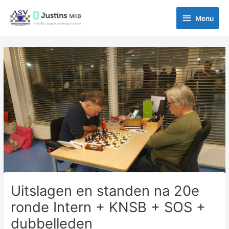
Ga
Menu
naar
Menu
de
inhoud
Bericht
navigatie
Uitslagen en standen na 20e
ronde Intern + KNSB + SOS +
dubbelleden