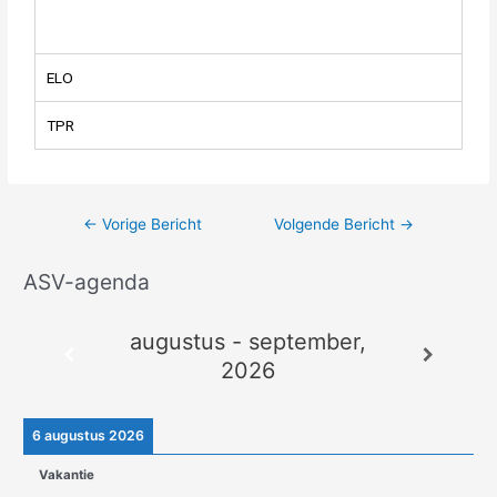
ELO
TPR
←
Vorige Bericht
Volgende Bericht
→
ASV-agenda
A
r
augustus - september,
c
2026
h
i
e
6 augustus 2026
v
Vakantie
e