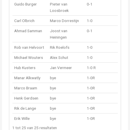
Guido Burger
Pieter van
0-1
Loosbroek
Carl Olbrich
Marco Dorrestijn
1-0
Ahmad Samman
Joost van
0-1
Heiningen
Rob van Helvoort
Rik Roelofs
1-0
Michael Wouters
Alex Schut
1-0
Hub Kusters
Jan Vermeer
1-0 R
Manar Alkwatly
bye
1-0R
Marco Braam
bye
1-0R
Henk Gerdsen
bye
1-0R
Rik de Lange
bye
1-0R
Erik Wille
bye
1-0R
1 tot 25 van 25 resultaten