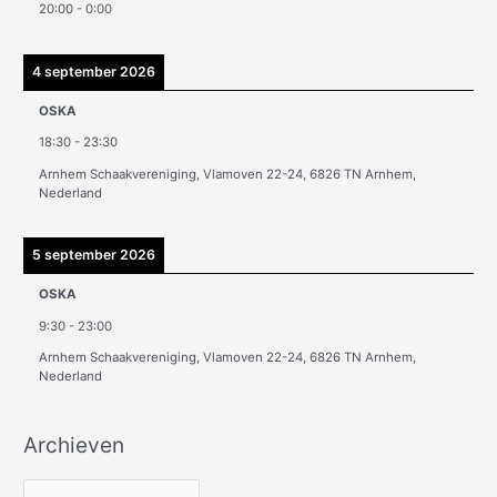
20:00
-
0:00
n
4 september 2026
OSKA
18:30
-
23:30
Arnhem Schaakvereniging, Vlamoven 22-24, 6826 TN Arnhem,
Nederland
5 september 2026
OSKA
9:30
-
23:00
Arnhem Schaakvereniging, Vlamoven 22-24, 6826 TN Arnhem,
Nederland
Archieven