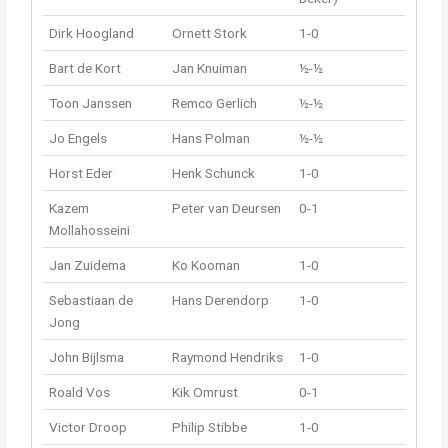
Dirk Hoogland
Ornett Stork
1-0
Bart de Kort
Jan Knuiman
½-½
Toon Janssen
Remco Gerlich
½-½
Jo Engels
Hans Polman
½-½
Horst Eder
Henk Schunck
1-0
Kazem
Peter van Deursen
0-1
Mollahosseini
Jan Zuidema
Ko Kooman
1-0
Sebastiaan de
Hans Derendorp
1-0
Jong
John Bijlsma
Raymond Hendriks
1-0
Roald Vos
Kik Omrust
0-1
Victor Droop
Philip Stibbe
1-0