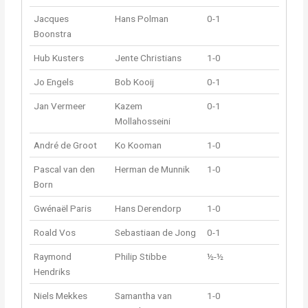
Jacques
Hans Polman
0-1
Boonstra
Hub Kusters
Jente Christians
1-0
Jo Engels
Bob Kooij
0-1
Jan Vermeer
Kazem
0-1
Mollahosseini
André de Groot
Ko Kooman
1-0
Pascal van den
Herman de Munnik
1-0
Born
Gwénaël Paris
Hans Derendorp
1-0
Roald Vos
Sebastiaan de Jong
0-1
Raymond
Philip Stibbe
½-½
Hendriks
Niels Mekkes
Samantha van
1-0