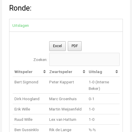
Ronde:
Uitslagen
Excel
PDF
Zoeken:
Witspeler
Zwartspeler
Uitslag
Bert Sigmond
Peter Kappert
1-0 (Interne
Beker)
Dirk Hoogland
Marc Groenhuis
0-1
Erik Wille
Martin Weijsenfeld
1-0
Ruud Wille
Lex van Hattum
1-0
Ben Gussinklo
Rik de Lange
½-½