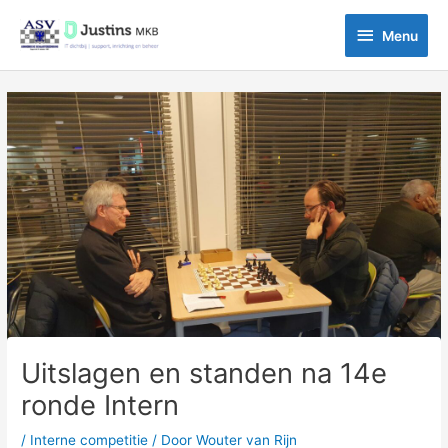
Ga
Menu
naar
Menu
de
inhoud
Bericht
navigatie
Uitslagen en standen na 14e
ronde Intern
/
Interne competitie
/ Door
Wouter van Rijn