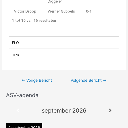
Diggelen
Victor Droop
Werner Gubbels
0-1
1 tot 16 van 16 resultaten
ELO
TPR
←
Vorige Bericht
Volgende Bericht
→
ASV-agenda
A
r
september 2026
c
h
i
4 september 2026