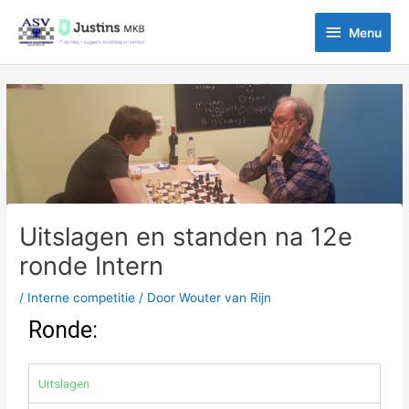
Ga
Menu
naar
Menu
de
inhoud
Bericht
navigatie
Uitslagen en standen na 12e
ronde Intern
/
Interne competitie
/ Door
Wouter van Rijn
Ronde:
Uitslagen