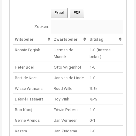
Excel
PDF
Zoeken:
Witspeler
Zwartspeler
Uitslag
Ronnie Eggink
Herman de
1-0 (Interne
Munnik
beker)
Peter Boel
Otto Wilgenhof
1-0
Bart de Kort
Jan van de Linde
1-0
Wisse Witmans
Ruud Wille
½-½
Désiré Fassaert
Roy Vink
½-½
Bob Kooij
Edwin Peters
1-0
Gerrie Arends
Jan Vermeer
0-1
Kazem
Jan Zuidema
1-0