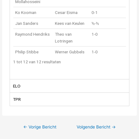
Mollahosseini
Ko Kooman
Cesar Eisma
0-1
Jan Sanders
Kees van Keulen
½-½
Raymond Hendriks
Theo van
1-0
Lotringen
Philip Stibbe
Werner Gubbels
1-0
1 tot 12 van 12 resultaten
ELO
TPR
←
Vorige Bericht
Volgende Bericht
→