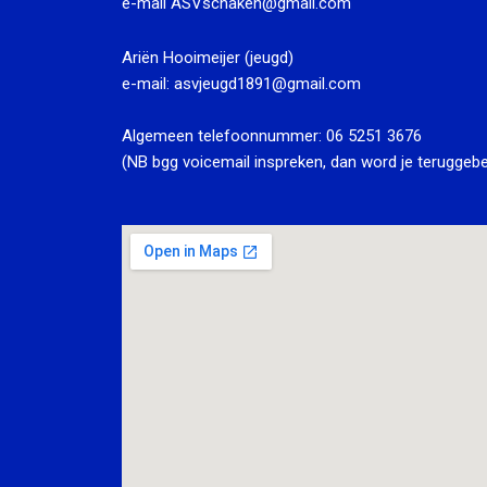
e-mail
ASVschaken@gmail.com
Ariën Hooimeijer (jeugd)
e-mail:
asvjeugd1891@gmail.com
Algemeen telefoonnummer:
06 5251 3676
(NB bgg voicemail inspreken, dan word je teruggebe