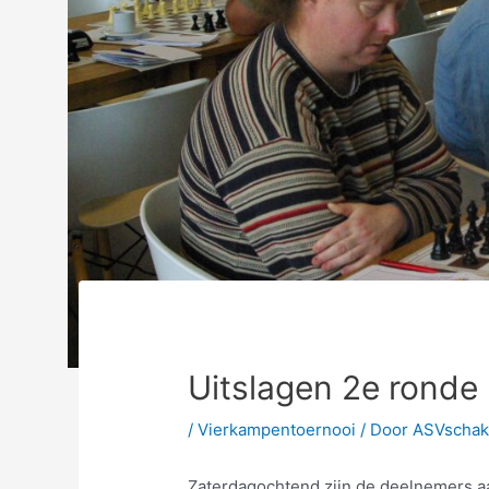
Uitslagen 2e ronde
/
Vierkampentoernooi
/ Door
ASVscha
Zaterdagochtend zijn de deelnemers 