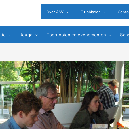
Over ASV
Clubbladen
Conta
tie
Jeugd
Toernooien en evenementen
Scha