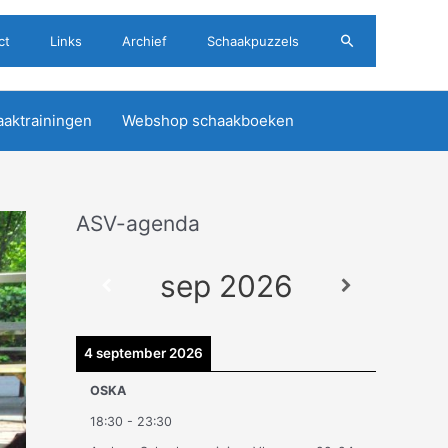
Zoeken
ct
Links
Archief
Schaakpuzzels
aktrainingen
Webshop schaakboeken
ASV-agenda
A
r
sep 2026
c
h
i
4 september 2026
e
OSKA
v
18:30
-
23:30
e