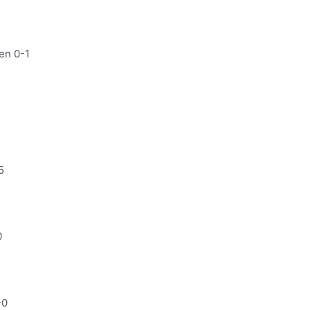
en 0-1
5
0
1
-0