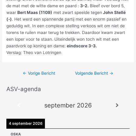
de mat met de witte dame en paard :
3-2.
Bleef over bord 5,
waar
Bert Maas (1109)
met zwart speelde tegen
John Stellé
(-)
. Het werd een spannende partij met een enorm passief en
geduldig wit. In een complexe stelling verkoos wit om niet de
torens te ruilen maar terug te trekken. Daardoor kwam zwart
een loper voor te staan. Uiteindelijk won toch wit met een
paardvork op koning en dame:
eindscore 3-3.
Verslag: Theo van Lotringen
←
Vorige Bericht
Volgende Bericht
→
ASV-agenda
A
r
september 2026
c
h
i
4 september 2026
e
OSKA