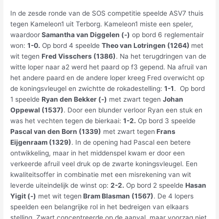
In de zesde ronde van de SOS competitie speelde ASV7 thuis
tegen Kameleon1 uit Terborg. Kameleon1 miste een speler,
waardoor
Samantha van Diggelen (-)
op bord 6 reglementair
won:
1-0.
Op bord 4 speelde
Theo van Lotringen (1264)
met
wit tegen
Fred Visschers (1386)
. Na het terugdringen van de
witte loper naar a2 werd het paard op f3 gepend. Na afruil van
het andere paard en de andere loper kreeg Fred overwicht op
de koningsvleugel en zwichtte de rokadestelling:
1-1
. Op bord
1 speelde
Ryan den Bekker (-)
met zwart tegen
Johan
Oppewal (1537)
. Door een blunder verloor Ryan een stuk en
was het vechten tegen de bierkaai:
1-2.
Op bord 3 speelde
Pascal van den Born (1339)
met zwart tegen
Frans
Eijgenraam (1329)
. In de opening had Pascal een betere
ontwikkeling, maar in het middenspel kwam er door een
verkeerde afruil veel druk op de zwarte koningsvleugel. Een
kwaliteitsoffer in combinatie met een misrekening van wit
leverde uiteindelijk de winst op:
2-2.
Op bord 2 speelde
Hasan
Yigit (-)
met wit tegen
Bram Blasman (1567)
. De 4 lopers
speelden een belangrijke rol in het bedreigen van elkaars
stelling. Zwart concentreerde op de aanval, maar voorzag niet