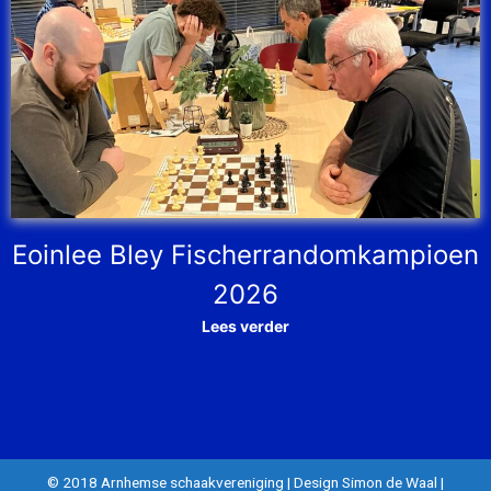
Eoinlee Bley Fischerrandomkampioen
2026
Lees verder
© 2018 Arnhemse schaakvereniging
|
Design Simon de Waal
|