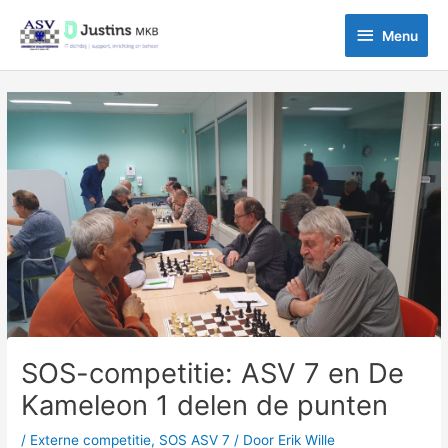
Ga
Menu
naar
Menu
de
inhoud
Bericht
navigatie
SOS-competitie: ASV 7 en De
Kameleon 1 delen de punten
/
Externe competitie
,
SOS ASV 7
/ Door
Erik Wille