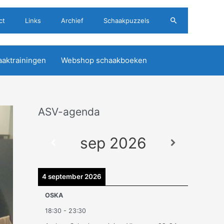
Zoeken
ct
Links
Archief
Schaakpuzzels
aktrainingen
Webshop schaakboeken
ASV-agenda
A
r
sep 2026
c
h
i
4 september 2026
e
OSKA
v
18:30
-
23:30
e