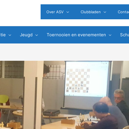
Over ASV
Clubbladen
Conta
tie
Jeugd
Toernooien en evenementen
Scha