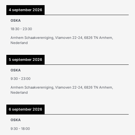
h
i
4 september 2026
e
OSKA
v
18:30
-
23:30
e
Arnhem Schaakvereniging, Vlamoven 22-24, 6826 TN Arnhem,
n
Nederland
5 september 2026
OSKA
9:30
-
23:00
Arnhem Schaakvereniging, Vlamoven 22-24, 6826 TN Arnhem,
Nederland
6 september 2026
OSKA
9:30
-
18:00