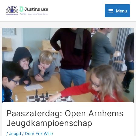
Ga
Menu
naar
Menu
de
inhoud
Bericht
navigatie
Paaszaterdag: Open Arnhems
Jeugdkampioenschap
/
Jeugd
/ Door
Erik Wille