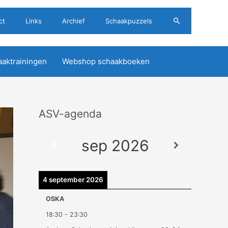
Zoeken
ct
Links
Archief
Schaakpuzzels
aktrainingen
Webshop schaakboeken
ASV-agenda
A
r
sep 2026
c
h
i
4 september 2026
e
OSKA
v
18:30
-
23:30
e