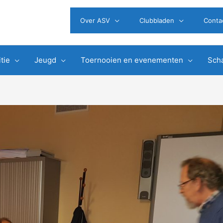
Over ASV
Clubbladen
Conta
tie
Jeugd
Toernooien en evenementen
Scha