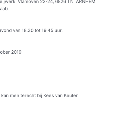
t Pleijwerk, Vlamoven 22-24, 6826 TN ARNHEM
aaf).
vond van 18.30 tot 19.45 uur.
tober 2019.
 kan men terecht bij Kees van Keulen