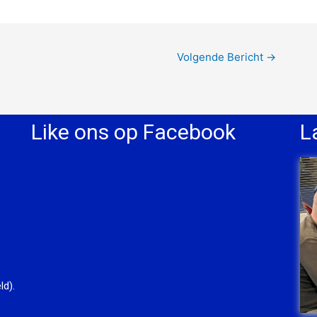
Volgende Bericht
→
Like ons op Facebook
L
ld).