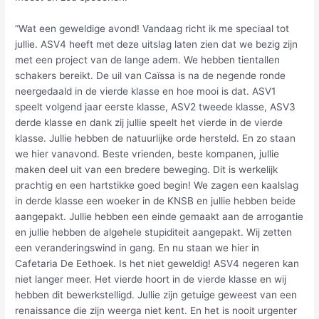
“Wat een geweldige avond! Vandaag richt ik me speciaal tot
jullie. ASV4 heeft met deze uitslag laten zien dat we bezig zijn
met een project van de lange adem. We hebben tientallen
schakers bereikt. De uil van Caïssa is na de negende ronde
neergedaald in de vierde klasse en hoe mooi is dat. ASV1
speelt volgend jaar eerste klasse, ASV2 tweede klasse, ASV3
derde klasse en dank zij jullie speelt het vierde in de vierde
klasse. Jullie hebben de natuurlijke orde hersteld. En zo staan
we hier vanavond. Beste vrienden, beste kompanen, jullie
maken deel uit van een bredere beweging. Dit is werkelijk
prachtig en een hartstikke goed begin! We zagen een kaalslag
in derde klasse een woeker in de KNSB en jullie hebben beide
aangepakt. Jullie hebben een einde gemaakt aan de arrogantie
en jullie hebben de algehele stupiditeit aangepakt. Wij zetten
een veranderingswind in gang. En nu staan we hier in
Cafetaria De Eethoek. Is het niet geweldig! ASV4 negeren kan
niet langer meer. Het vierde hoort in de vierde klasse en wij
hebben dit bewerkstelligd. Jullie zijn getuige geweest van een
renaissance die zijn weerga niet kent. En het is nooit urgenter