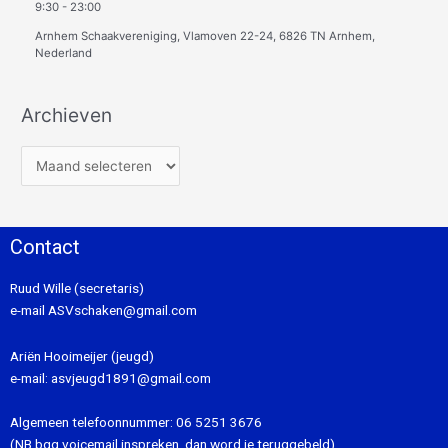
9:30
-
23:00
Arnhem Schaakvereniging, Vlamoven 22-24, 6826 TN Arnhem,
Nederland
Archieven
Contact
Ruud Wille (secretaris)
e-mail
ASVschaken@gmail.com
Ariën Hooimeijer (jeugd)
e-mail:
asvjeugd1891@gmail.com
Algemeen telefoonnummer:
06 5251 3676
(NB bgg voicemail inspreken, dan word je teruggebeld).