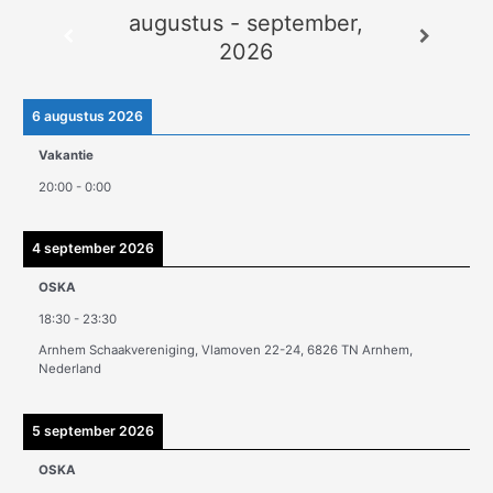
augustus - september,
c
2026
h
i
e
6 augustus 2026
v
Vakantie
e
20:00
-
0:00
n
4 september 2026
OSKA
18:30
-
23:30
Arnhem Schaakvereniging, Vlamoven 22-24, 6826 TN Arnhem,
Nederland
5 september 2026
OSKA