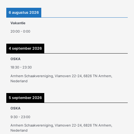
i
e
6 augustus 2026
v
Vakantie
e
20:00
-
0:00
n
4 september 2026
OSKA
18:30
-
23:30
Arnhem Schaakvereniging, Vlamoven 22-24, 6826 TN Arnhem,
Nederland
5 september 2026
OSKA
9:30
-
23:00
Arnhem Schaakvereniging, Vlamoven 22-24, 6826 TN Arnhem,
Nederland