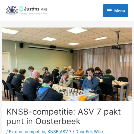
Ga
Menu
naar
Menu
de
inhoud
Bericht
navigatie
KNSB-competitie: ASV 7 pakt
punt in Oosterbeek
/
Externe competitie
,
KNSB ASV 7
/ Door
Erik Wille