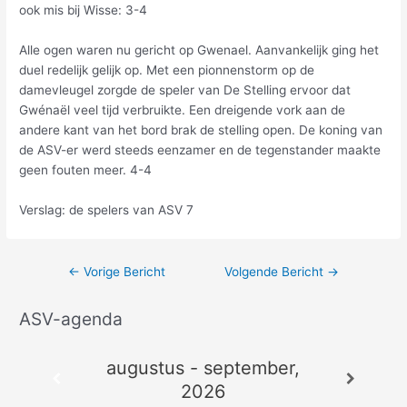
ook mis bij Wisse: 3-4
Alle ogen waren nu gericht op Gwenael. Aanvankelijk ging het
duel redelijk gelijk op. Met een pionnenstorm op de
damevleugel zorgde de speler van De Stelling ervoor dat
Gwénaël veel tijd verbruikte. Een dreigende vork aan de
andere kant van het bord brak de stelling open. De koning van
de ASV-er werd steeds eenzamer en de tegenstander maakte
geen fouten meer. 4-4
Verslag: de spelers van ASV 7
←
Vorige Bericht
Volgende Bericht
→
ASV-agenda
A
r
augustus - september,
c
2026
h