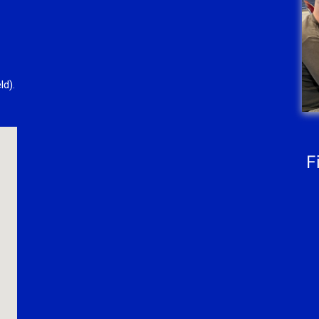
ld).
F