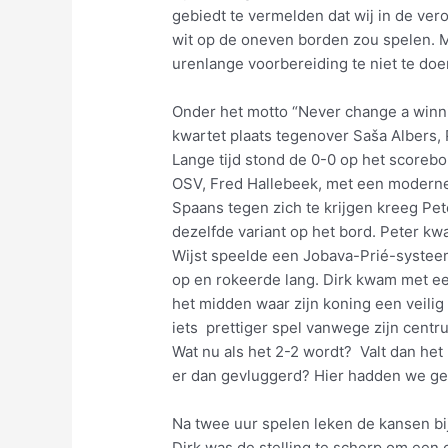
gebiedt te vermelden dat wij in de ve
wit op de oneven borden zou spelen. 
urenlange voorbereiding te niet te do
Onder het motto “Never change a winn
kwartet plaats tegenover Saša Albers,
Lange tijd stond de 0-0 op het scorebo
OSV, Fred Hallebeek, met een moderne
Spaans tegen zich te krijgen kreeg Pe
dezelfde variant op het bord. Peter kw
Wijst speelde een Jobava-Prié-systeem 
op en rokeerde lang. Dirk kwam met ee
het midden waar zijn koning een veili
iets prettiger spel vanwege zijn cent
Wat nu als het 2-2 wordt? Valt dan het
er dan gevluggerd? Hier hadden we ge
Na twee uur spelen leken de kansen bij 
Dirk was de stelling te scherp om een 