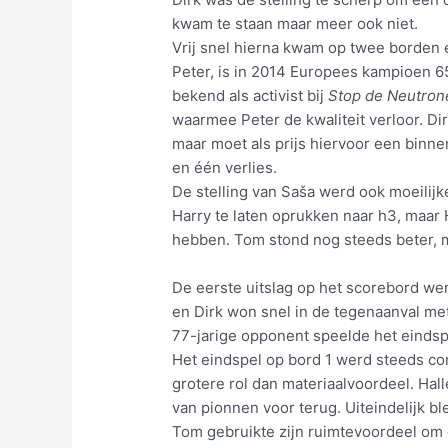
kwam te staan maar meer ook niet.
Vrij snel hierna kwam op twee borden 
Peter, is in 2014 Europees kampioen 
bekend als activist bij
Stop de Neutron
waarmee Peter de kwaliteit verloor. Di
maar moet als prijs hiervoor een binne
en één verlies.
De stelling van Saša werd ook moeilijk
Harry te laten oprukken naar h3, maar H
hebben. Tom stond nog steeds beter, m
De eerste uitslag op het scorebord wer
en Dirk won snel in de tegenaanval met
77-jarige opponent speelde het eindspel
Het eindspel op bord 1 werd steeds com
grotere rol dan materiaalvoordeel. Hal
van pionnen voor terug. Uiteindelijk bl
Tom gebruikte zijn ruimtevoordeel om 