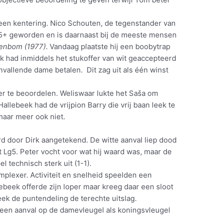
een kentering. Nico Schouten, de tegenstander van
65+ geworden en is daarnaast bij de meeste mensen
enbom (1977)
. Vandaag plaatste hij een boobytrap
rk had inmiddels het stukoffer van wit geaccepteerd
nvallende dame betalen. Dit zag uit als één winst
er te beoordelen. Weliswaar lukte het Saša om
allebeek had de vrijpion Barry die vrij baan leek te
aar meer ook niet.
d door Dirk aangetekend. De witte aanval liep dood
 Lg5. Peter vocht voor wat hij waard was, maar de
 technisch sterk uit (1-1).
plexer. Activiteit en snelheid speelden een
lebeek offerde zijn loper maar kreeg daar een sloot
eek de puntendeling de terechte uitslag.
een aanval op de damevleugel als koningsvleugel