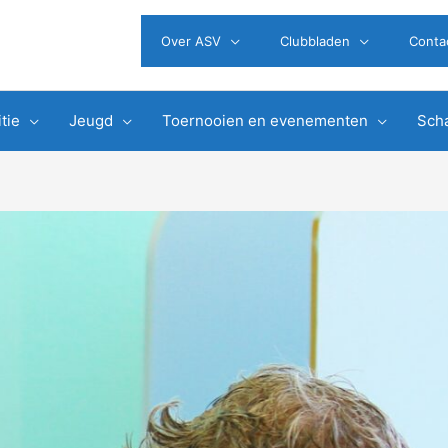
Over ASV
Clubbladen
Conta
tie
Jeugd
Toernooien en evenementen
Scha