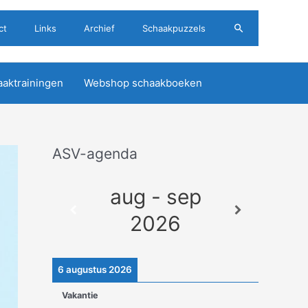
Zoeken
ct
Links
Archief
Schaakpuzzels
aktrainingen
Webshop schaakboeken
ASV-agenda
A
r
aug - sep
c
h
2026
i
e
6 augustus 2026
v
Vakantie
e