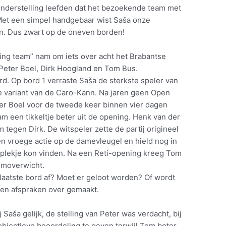
ronderstelling leefden dat het bezoekende team met
Met een simpel handgebaar wist Saša onze
en. Dus zwart op de oneven borden!
ing team” nam om iets over acht het Brabantse
 Peter Boel, Dirk Hoogland en Tom Bus.
rd. Op bord 1 verraste Saša de sterkste speler van
 variant van de Caro-Kann. Na jaren geen Open
ter Boel voor de tweede keer binnen vier dagen
am een tikkeltje beter uit de opening. Henk van der
tegen Dirk. De witspeler zette de partij origineel
n vroege actie op de damevleugel en hield nog in
g plekje kon vinden. Na een Reti-opening kreeg Tom
rumoverwicht.
 laatste bord af? Moet er geloot worden? Of wordt
en afspraken over gemaakt.
Saša gelijk, de stelling van Peter was verdacht, bij
objectieve beoordeling te geven terwijl Tom beter