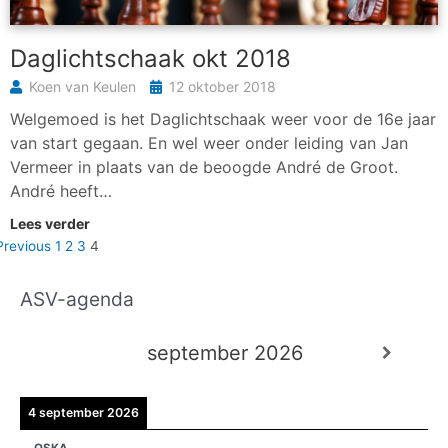
Daglichtschaak okt 2018
Koen van Keulen
12 oktober 2018
Welgemoed is het Daglichtschaak weer voor de 16e jaar
van start gegaan. En wel weer onder leiding van Jan
Vermeer in plaats van de beoogde André de Groot.
André heeft…
Lees verder
Previous
1
2
3
4
ASV-agenda
A
r
september 2026
c
h
i
4 september 2026
e