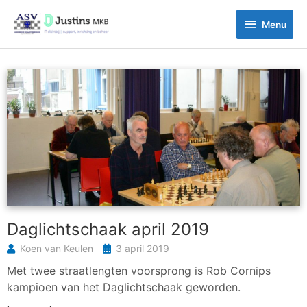
Ga
Menu
naar
Menu
de
inhoud
Daglichtschaak april 2019
Koen van Keulen
3 april 2019
Met twee straatlengten voorsprong is Rob Cornips
kampioen van het Daglichtschaak geworden.