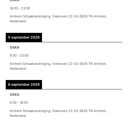
OSKA
v
18:30
-
23:30
e
Arnhem Schaakvereniging, Vlamoven 22-24, 6826 TN Arnhem,
n
Nederland
5 september 2026
OSKA
9:30
-
23:00
Arnhem Schaakvereniging, Vlamoven 22-24, 6826 TN Arnhem,
Nederland
6 september 2026
OSKA
9:30
-
18:00
Arnhem Schaakvereniging, Vlamoven 22-24, 6826 TN Arnhem,
Nederland