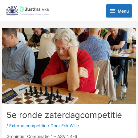
Ga
Menu
naar
Menu
de
inhoud
Bericht
navigatie
5e ronde zaterdagcompetitie
/
Externe competitie
/ Door
Erik Wille
Groninger Combinatie 1 – ASV 1 4-6