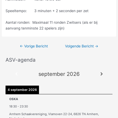
Speeltempo: 3 minuten + 2 seconden per zet
Aantal ronden: Maximaal 11 ronden Zwitsers (als er bij
aanvang tenminste 22 spelers zijn)
←
Vorige Bericht
Volgende Bericht
→
ASV-agenda
A
r
september 2026
c
h
i
4 september 2026
e
OSKA
v
18:30
-
23:30
e
Arnhem Schaakvereniging, Vlamoven 22-24, 6826 TN Arnhem,
n