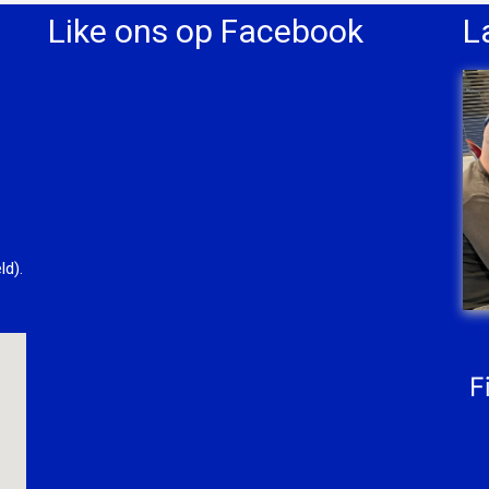
Like ons op Facebook
L
ld).
F