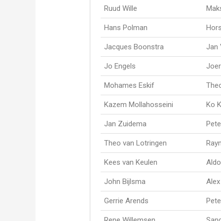
Ruud Wille
Mak
Hans Polman
Hors
Jacques Boonstra
Jan
Jo Engels
Joer
Mohames Eskif
The
Kazem Mollahosseini
Ko 
Jan Zuidema
Pete
Theo van Lotringen
Ray
Kees van Keulen
Aldo
John Bijlsma
Alex
Gerrie Arends
Pete
Rene Willemsen
Sand