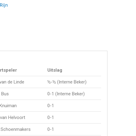
Rijn
rtspeler
Uitslag
van de Linde
½-½ (Interne Beker)
 Bus
0-1 (Interne Beker)
 Knuiman
0-1
van Helvoort
0-1
l Schoenmakers
0-1