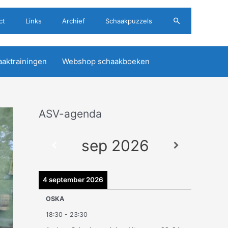
Zoeken
ct
Links
Archief
Schaakpuzzels
aktrainingen
Webshop schaakboeken
ASV-agenda
A
r
sep 2026
c
h
i
4 september 2026
e
OSKA
v
18:30
-
23:30
e