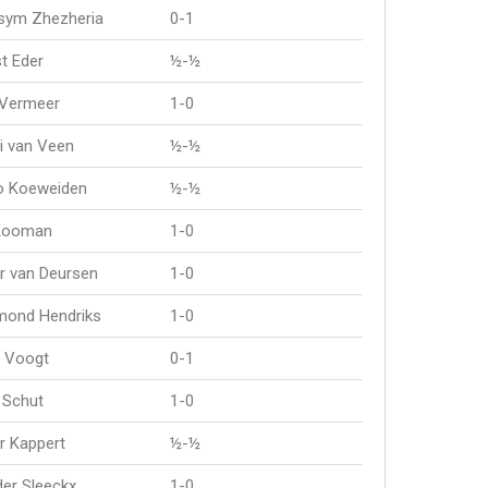
sym Zhezheria
0-1
t Eder
½-½
 Vermeer
1-0
i van Veen
½-½
o Koeweiden
½-½
Kooman
1-0
r van Deursen
1-0
mond Hendriks
1-0
 Voogt
0-1
 Schut
1-0
r Kappert
½-½
er Sleeckx
1-0