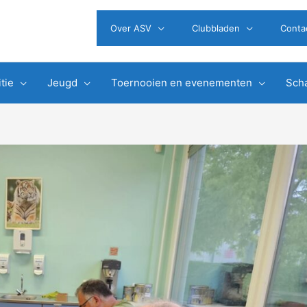
Over ASV
Clubbladen
Conta
tie
Jeugd
Toernooien en evenementen
Scha