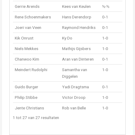
Gerrie Arends
Kees van Keulen
½-½
Rene Schoenmakers
Hans Derendorp
0-1
Joeri van Veen
Raymond Hendriks
0-1
Kik Onrust
Ky Do
1-0
Niels Mekkes
Mathijs Gijsbers
1-0
Chanwoo Kim
Aran van Dinteren
0-1
Meindert Rudolphi
Samantha van
1-0
Diggelen
Guido Burger
Yadi Dragtsma
0-1
Philip Stibbe
Victor Droop
1-0
Jente Christians
Rob van Belle
1-0
1 tot 27 van 27 resultaten