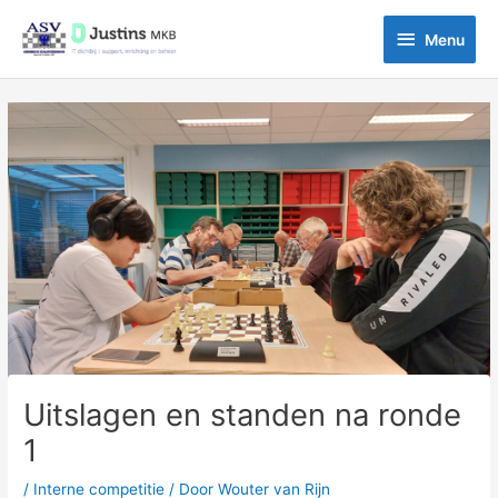
Ga
Menu
naar
Menu
de
inhoud
Bericht
navigatie
Uitslagen en standen na ronde
1
/
Interne competitie
/ Door
Wouter van Rijn