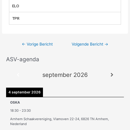
ELO
TPR
←
Vorige Bericht
Volgende Bericht
→
ASV-agenda
A
r
september 2026
c
h
i
4 september 2026
e
OSKA
v
18:30
-
23:30
e
Arnhem Schaakvereniging, Vlamoven 22-24, 6826 TN Arnhem,
n
Nederland