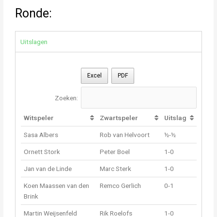
Ronde:
Uitslagen
Excel
PDF
Zoeken:
Witspeler
Zwartspeler
Uitslag
Sasa Albers
Rob van Helvoort
½-½
Ornett Stork
Peter Boel
1-0
Jan van de Linde
Marc Sterk
1-0
Koen Maassen van den
Remco Gerlich
0-1
Brink
Martin Weijsenfeld
Rik Roelofs
1-0