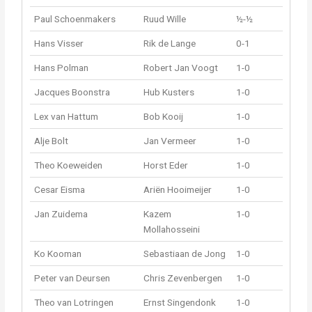
Paul Schoenmakers
Ruud Wille
½-½
Hans Visser
Rik de Lange
0-1
Hans Polman
Robert Jan Voogt
1-0
Jacques Boonstra
Hub Kusters
1-0
Lex van Hattum
Bob Kooij
1-0
Alje Bolt
Jan Vermeer
1-0
Theo Koeweiden
Horst Eder
1-0
Cesar Eisma
Ariën Hooimeijer
1-0
Jan Zuidema
Kazem
1-0
Mollahosseini
Ko Kooman
Sebastiaan de Jong
1-0
Peter van Deursen
Chris Zevenbergen
1-0
Theo van Lotringen
Ernst Singendonk
1-0