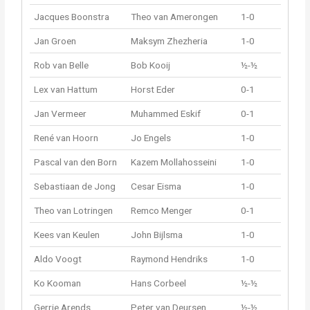
Jacques Boonstra
Theo van Amerongen
1-0
Jan Groen
Maksym Zhezheria
1-0
Rob van Belle
Bob Kooij
½-½
Lex van Hattum
Horst Eder
0-1
Jan Vermeer
Muhammed Eskif
0-1
René van Hoorn
Jo Engels
1-0
Pascal van den Born
Kazem Mollahosseini
1-0
Sebastiaan de Jong
Cesar Eisma
1-0
Theo van Lotringen
Remco Menger
0-1
Kees van Keulen
John Bijlsma
1-0
Aldo Voogt
Raymond Hendriks
1-0
Ko Kooman
Hans Corbeel
½-½
Gerrie Arends
Peter van Deursen
½-½