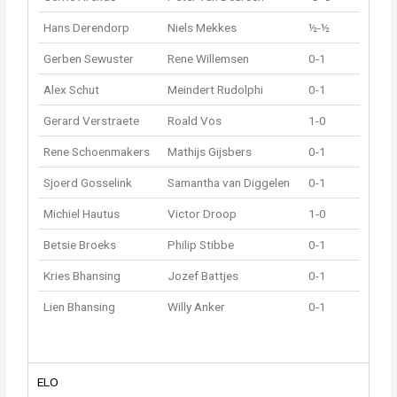
Hans Derendorp
Niels Mekkes
½-½
Gerben Sewuster
Rene Willemsen
0-1
Alex Schut
Meindert Rudolphi
0-1
Gerard Verstraete
Roald Vos
1-0
Rene Schoenmakers
Mathijs Gijsbers
0-1
Sjoerd Gosselink
Samantha van Diggelen
0-1
Michiel Hautus
Victor Droop
1-0
Betsie Broeks
Philip Stibbe
0-1
Kries Bhansing
Jozef Battjes
0-1
Lien Bhansing
Willy Anker
0-1
ELO