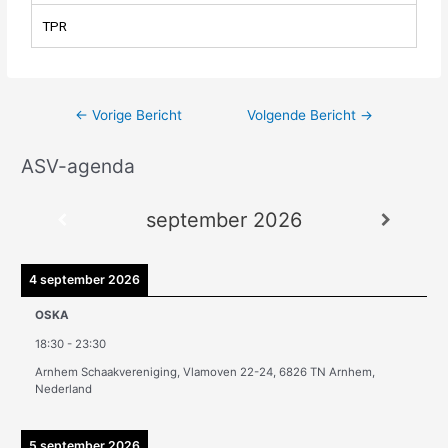
TPR
←
Vorige Bericht
Volgende Bericht
→
ASV-agenda
A
r
september 2026
c
h
i
4 september 2026
e
OSKA
v
18:30
-
23:30
e
Arnhem Schaakvereniging, Vlamoven 22-24, 6826 TN Arnhem,
n
Nederland
5 september 2026