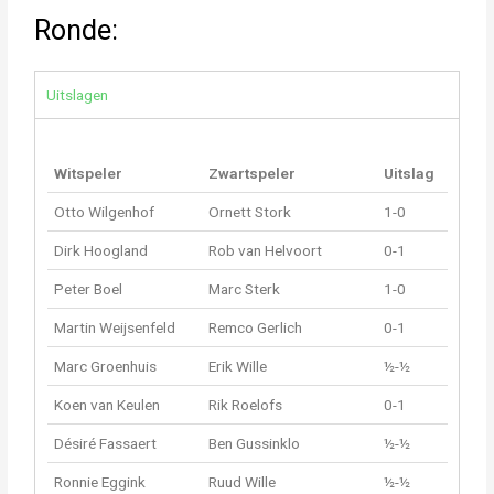
Ronde:
Uitslagen
Witspeler
Zwartspeler
Uitslag
Otto Wilgenhof
Ornett Stork
1-0
Dirk Hoogland
Rob van Helvoort
0-1
Peter Boel
Marc Sterk
1-0
Martin Weijsenfeld
Remco Gerlich
0-1
Marc Groenhuis
Erik Wille
½-½
Koen van Keulen
Rik Roelofs
0-1
Désiré Fassaert
Ben Gussinklo
½-½
Ronnie Eggink
Ruud Wille
½-½