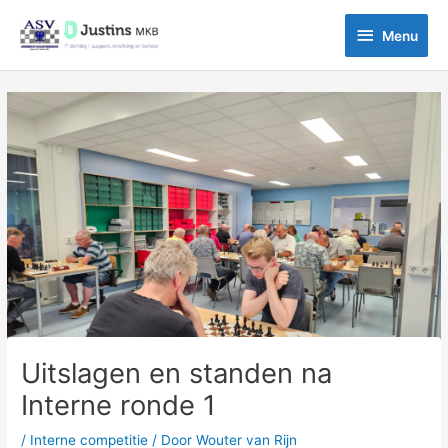
Ga
Menu
naar
Menu
de
inhoud
Bericht
navigatie
Uitslagen en standen na
Interne ronde 1
/
Interne competitie
/ Door
Wouter van Rijn