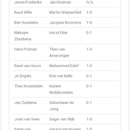
Jesse Frederiks
Jan Knuiman
½-½
Ruud Wille
Martin Weijsenfeld
1-0
Ben Gussinklo
Jacques Boonstra
1-0
Maksym
Horst Eder
0-1
Zhezheria
Hans Polman
Theo van
1-0
Amerongen
René van Hoorn
Muhammed Eskif
1-0
Jo Engels
Rob van Belle
0-1
Theo Koeweiden
Kazem
0-1
Mollahosseini
Jan Zuidema
Sebastiaan de
0-1
Jong
Joeri van Veen
Seger van Wijk
1-0
Peter van
Gerard Verstraete
1-0