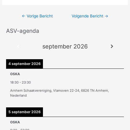
←
Vorige Bericht
Volgende Bericht
→
ASV-agenda
A
r
september 2026
c
h
i
4 september 2026
e
OSKA
v
18:30
-
23:30
e
Arnhem Schaakvereniging, Vlamoven 22-24, 6826 TN Arnhem,
n
Nederland
5 september 2026
OSKA