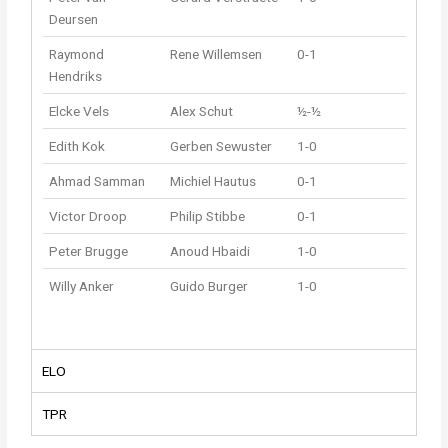
Deursen
Raymond
Rene Willemsen
0-1
Hendriks
Elcke Vels
Alex Schut
½-½
Edith Kok
Gerben Sewuster
1-0
Ahmad Samman
Michiel Hautus
0-1
Victor Droop
Philip Stibbe
0-1
Peter Brugge
Anoud Hbaidi
1-0
Willy Anker
Guido Burger
1-0
ELO
TPR