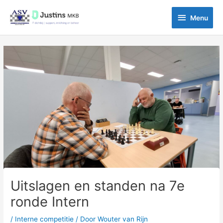
Ga
Menu
naar
Menu
de
inhoud
Bericht
navigatie
Uitslagen en standen na 7e
ronde Intern
/
Interne competitie
/ Door
Wouter van Rijn