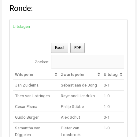
Ronde:
Uitslagen
Excel
PDF
Zoeken:
Witspeler
Zwartspeler
Uitslag
Jan Zuidema
Sebastiaan de Jong
0-1
Theo van Lotringen
Raymond Hendriks
1-0
Cesar Eisma
Philip Stibbe
1-0
Guido Burger
Alex Schut
0-1
Samantha van
Pieter van
1-0
Diggelen
Loosbroek