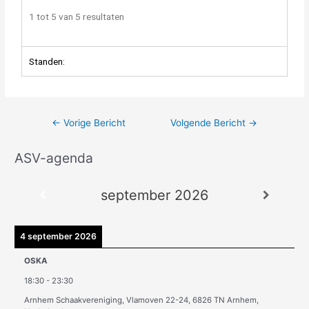
1 tot 5 van 5 resultaten
Standen:
←
Vorige Bericht
Volgende Bericht
→
ASV-agenda
A
r
september 2026
c
h
i
4 september 2026
e
OSKA
v
18:30
-
23:30
e
Arnhem Schaakvereniging, Vlamoven 22-24, 6826 TN Arnhem,
n