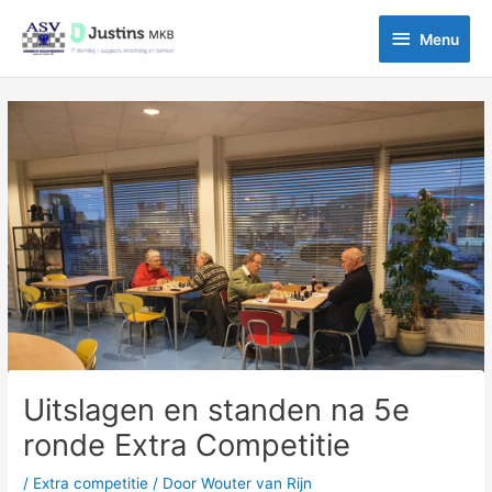
Ga
Menu
naar
Menu
de
inhoud
Bericht
navigatie
Uitslagen en standen na 5e
ronde Extra Competitie
/
Extra competitie
/ Door
Wouter van Rijn