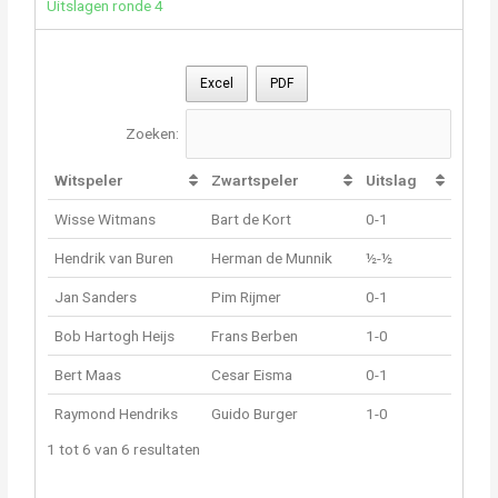
Uitslagen ronde 4
Excel
PDF
Zoeken:
Witspeler
Zwartspeler
Uitslag
Wisse Witmans
Bart de Kort
0-1
Hendrik van Buren
Herman de Munnik
½-½
Jan Sanders
Pim Rijmer
0-1
Bob Hartogh Heijs
Frans Berben
1-0
Bert Maas
Cesar Eisma
0-1
Raymond Hendriks
Guido Burger
1-0
1 tot 6 van 6 resultaten