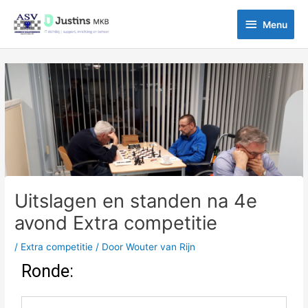
Ga
Menu
naar
Menu
de
inhoud
Bericht
navigatie
Uitslagen en standen na 4e
avond Extra competitie
/
Extra competitie
/ Door
Wouter van Rijn
Ronde: