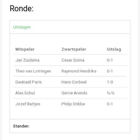
Ronde:
Uitslagen
Witspeler
Zwartspeler
Uitslag
Jan Zuidema
Cesar Eisma
0-1
Theo van Lotringen
Raymond Hendriks
0-1
Gwénaël Paris
Hans Corbeel
1-0
Alex Schut
Gerrie Arends
½-½
Jozef Battjes
Philip Stibbe
0-1
Standen: