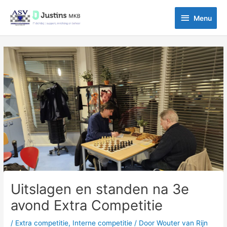
Ga
Menu
naar
Menu
de
inhoud
Bericht
navigatie
Uitslagen en standen na 3e
avond Extra Competitie
/
Extra competitie
,
Interne competitie
/ Door
Wouter van Rijn