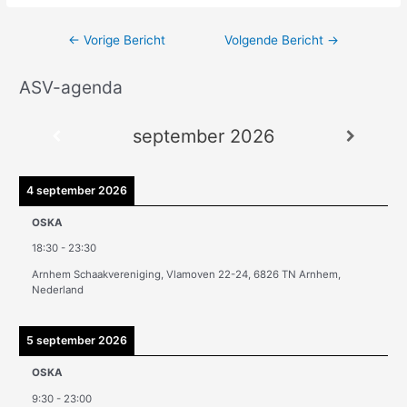
←
Vorige Bericht
Volgende Bericht
→
ASV-agenda
A
r
september 2026
c
h
i
4 september 2026
e
OSKA
v
18:30
-
23:30
e
Arnhem Schaakvereniging, Vlamoven 22-24, 6826 TN Arnhem,
n
Nederland
5 september 2026
OSKA
9:30
-
23:00