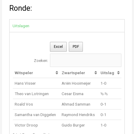
Ronde:
Uitslagen
Excel
PDF
Zoeken:
Witspeler
Zwartspeler
Uitslag
Hans Visser
Ariën Hooimeijer
1-0
Theo van Lotringen
Cesar Eisma
½-½
Roald Vos
Ahmad Samman
0-1
Samantha van Diggelen
Raymond Hendriks
0-1
Victor Droop
Guido Burger
1-0