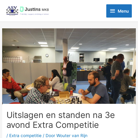
Ga
Menu
naar
Menu
de
inhoud
Bericht
navigatie
Uitslagen en standen na 3e
avond Extra Competitie
/
Extra competitie
/ Door
Wouter van Rijn