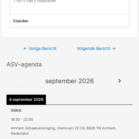
1 tot 5 van 5 resultaten
Standen:
←
Vorige Bericht
Volgende Bericht
→
ASV-agenda
A
r
september 2026
c
h
i
4 september 2026
e
OSKA
v
18:30
-
23:30
e
Arnhem Schaakvereniging, Vlamoven 22-24, 6826 TN Arnhem,
n
Nederland