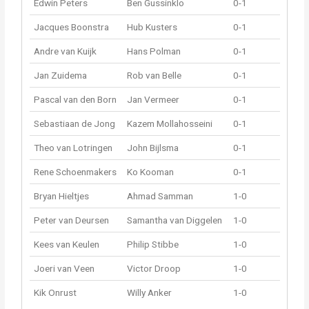
Edwin Peters
Ben Gussinklo
0-1
Jacques Boonstra
Hub Kusters
0-1
Andre van Kuijk
Hans Polman
0-1
Jan Zuidema
Rob van Belle
0-1
Pascal van den Born
Jan Vermeer
0-1
Sebastiaan de Jong
Kazem Mollahosseini
0-1
Theo van Lotringen
John Bijlsma
0-1
Rene Schoenmakers
Ko Kooman
0-1
Bryan Hieltjes
Ahmad Samman
1-0
Peter van Deursen
Samantha van Diggelen
1-0
Kees van Keulen
Philip Stibbe
1-0
Joeri van Veen
Victor Droop
1-0
Kik Onrust
Willy Anker
1-0