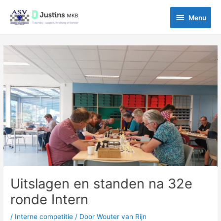
Ga
Menu
naar
Menu
de
inhoud
Bericht
navigatie
Uitslagen en standen na 32e
ronde Intern
/
Interne competitie
/ Door
Wouter van Rijn