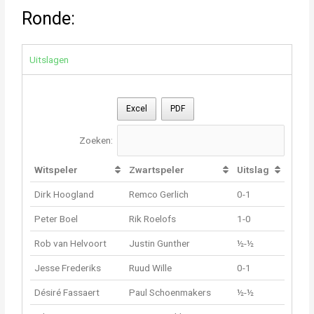
Ronde:
Uitslagen
Excel
PDF
Zoeken:
Witspeler
Zwartspeler
Uitslag
Dirk Hoogland
Remco Gerlich
0-1
Peter Boel
Rik Roelofs
1-0
Rob van Helvoort
Justin Gunther
½-½
Jesse Frederiks
Ruud Wille
0-1
Désiré Fassaert
Paul Schoenmakers
½-½