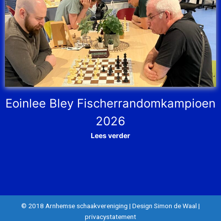
Eoinlee Bley Fischerrandomkampioen
2026
Lees verder
© 2018 Arnhemse schaakvereniging
|
Design Simon de Waal
|
privacystatement