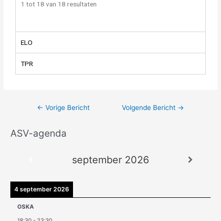
1 tot 18 van 18 resultaten
ELO
TPR
←
Vorige Bericht
Volgende Bericht
→
ASV-agenda
A
r
september 2026
c
h
i
4 september 2026
e
OSKA
v
18:30
-
23:30