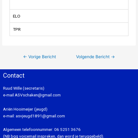
ELO
TPR
←
Vorige Bericht
Volgende Bericht
→
Contact
Ruud Wille (secretaris)
e-mail
ASVschaken@gmail.com
Ariën Hooimeijer (jeugd)
e-mail:
asvjeugd1891@gmail.com
Algemeen telefoonnummer:
06 5251 3676
(NB bgg voicemail inspreken, dan word je teruggebeld).