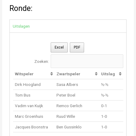
Ronde:
Uitslagen
Excel
PDF
Zoeken:
Witspeler
Zwartspeler
Uitslag
Dirk Hoogland
Sasa Albers
½-½
Tom Bus
Peter Boel
½-½
Vadim van Kuijk
Remco Gerlich
0-1
Marc Groenhuis
Ruud Wille
1-0
Jacques Boonstra
Ben Gussinklo
1-0