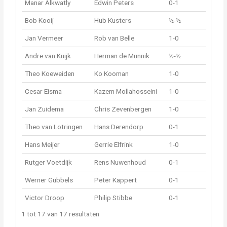
Manar Alkwatly
Edwin Peters
0-1
Bob Kooij
Hub Kusters
½-½
Jan Vermeer
Rob van Belle
1-0
Andre van Kuijk
Herman de Munnik
½-½
Theo Koeweiden
Ko Kooman
1-0
Cesar Eisma
Kazem Mollahosseini
1-0
Jan Zuidema
Chris Zevenbergen
1-0
Theo van Lotringen
Hans Derendorp
0-1
Hans Meijer
Gerrie Elfrink
1-0
Rutger Voetdijk
Rens Nuwenhoud
0-1
Werner Gubbels
Peter Kappert
0-1
Victor Droop
Philip Stibbe
0-1
1 tot 17 van 17 resultaten