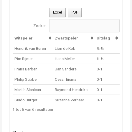
Excel
PDF
Zoeken:
Witspeler
Zwartspeler
Uitslag
Hendrik van Buren
Lion de Kok
½-½
Pim Rijmer
Hans Meijer
½-½
Frans Berben
Jan Sanders
0-1
Philip Stibbe
Cesar Eisma
0-1
Martin Slanican
Raymond Hendriks
0-1
Guido Burger
Suzanne Verhaar
0-1
1 tot 6 van 6 resultaten