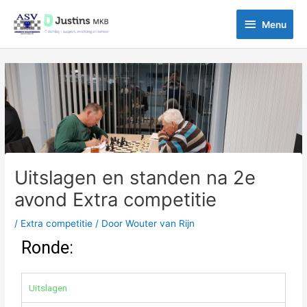
Ga
Menu
naar
Menu
de
inhoud
Bericht
navigatie
Uitslagen en standen na 2e
avond Extra competitie
/
Extra competitie
/ Door
Wouter van Rijn
Ronde:
Uitslagen