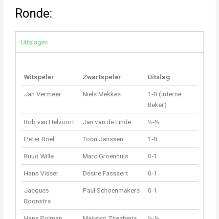
Ronde:
Uitslagen
Witspeler
Zwartspeler
Uitslag
Jan Vermeer
Niels Mekkes
1-0 (Interne
Beker)
Rob van Helvoort
Jan van de Linde
½-½
Peter Boel
Toon Janssen
1-0
Ruud Wille
Marc Groenhuis
0-1
Hans Visser
Désiré Fassaert
0-1
Jacques
Paul Schoenmakers
0-1
Boonstra
Hans Polman
Maksym Zhezheria
½-½