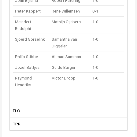
John Bijlsma
Robert Ratering
1-0
Peter Kappert
Rene Willemsen
0-1
Meindert
Mathijs Gijsbers
1-0
Rudolphi
Sjoerd Gorselink
Samantha van
1-0
Diggelen
Philip Stibbe
Ahmad Samman
1-0
Jozef Battjes
Guido Burger
1-0
Raymond
Victor Droop
1-0
Hendriks
ELO
TPR