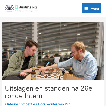
Ga
Menu
naar
Menu
de
inhoud
Bericht
navigatie
Uitslagen en standen na 26e
ronde Intern
/
Interne competitie
/ Door
Wouter van Rijn