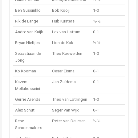
Ben Gussinklo
Bob Kooij
1-0
Rik de Lange
Hub Kusters
½-½
Andre van Kuijk
Lex van Hattum
0-1
Bryan Hieltjes
Lion de Kok
½-½
Sebastiaan de
Theo Koeweiden
1-0
Jong
Ko Kooman
Cesar Eisma
0-1
Kazem
Jan Zuidema
0-1
Mollahosseini
Gerrie Arends
Theo van Lotringen
1-0
Alex Schut
Seger van Wijk
0-1
Rene
Peter van Deursen
½-½
Schoenmakers