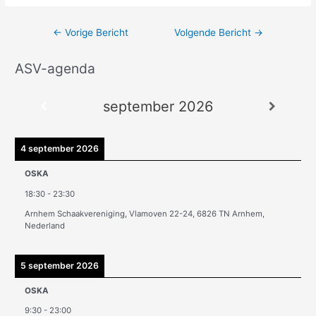
←
Vorige Bericht
Volgende Bericht
→
ASV-agenda
A
r
september 2026
c
h
i
4 september 2026
e
OSKA
v
18:30
-
23:30
e
Arnhem Schaakvereniging, Vlamoven 22-24, 6826 TN Arnhem,
n
Nederland
5 september 2026
OSKA
9:30
-
23:00