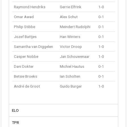
Raymond Hendriks
Gerrie Elfrink
1-0
Omar Awad
Alex Schut
0-1
Philip Stibbe
Meindert Rudolphi
0-1
Jozef Battjes
Han Winters
0-1
Samantha van Diggelen
Victor Droop
1-0
Casper Nobbe
Jan Schouwenaar
1-0
Dani Dokter
Michiel Hautus
0-1
Betsie Broeks
Ian Scholten
0-1
André de Groot
Guido Burger
1-0
ELO
TPR