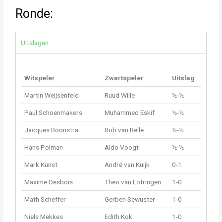
Ronde:
Uitslagen
Witspeler
Zwartspeler
Uitslag
Martin Weijsenfeld
Ruud Wille
½-½
Paul Schoenmakers
Muhammed Eskif
½-½
Jacques Boonstra
Rob van Belle
½-½
Hans Polman
Aldo Voogt
½-½
Mark Kunst
André van Kuijk
0-1
Maxime Desbois
Theo van Lotringen
1-0
Math Scheffer
Gerben Sewuster
1-0
Niels Mekkes
Edith Kok
1-0