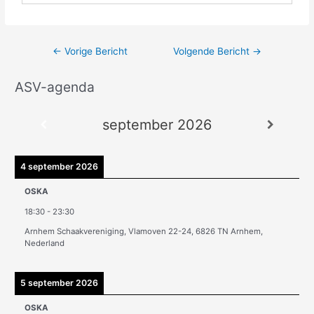
←
Vorige Bericht
Volgende Bericht
→
ASV-agenda
A
r
september 2026
c
h
i
4 september 2026
e
OSKA
v
18:30
-
23:30
e
Arnhem Schaakvereniging, Vlamoven 22-24, 6826 TN Arnhem,
n
Nederland
5 september 2026
OSKA