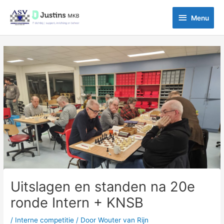
Ga
Menu
naar
Menu
de
inhoud
Bericht
navigatie
Uitslagen en standen na 20e
ronde Intern + KNSB
/
Interne competitie
/ Door
Wouter van Rijn