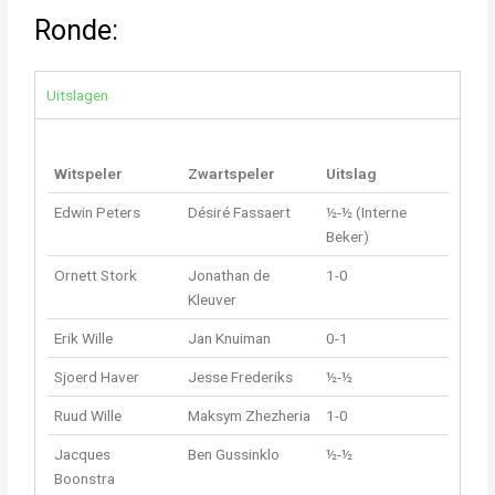
Ronde:
Uitslagen
Witspeler
Zwartspeler
Uitslag
Edwin Peters
Désiré Fassaert
½-½ (Interne
Beker)
Ornett Stork
Jonathan de
1-0
Kleuver
Erik Wille
Jan Knuiman
0-1
Sjoerd Haver
Jesse Frederiks
½-½
Ruud Wille
Maksym Zhezheria
1-0
Jacques
Ben Gussinklo
½-½
Boonstra