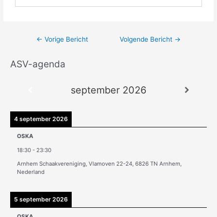
←
Vorige Bericht
Volgende Bericht
→
ASV-agenda
A
r
september 2026
c
h
i
4 september 2026
e
OSKA
v
18:30
-
23:30
e
Arnhem Schaakvereniging, Vlamoven 22-24, 6826 TN Arnhem,
n
Nederland
5 september 2026
OSKA