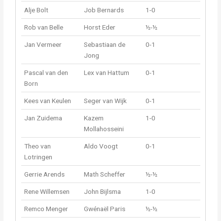
Alje Bolt
Job Bernards
1-0
Rob van Belle
Horst Eder
½-½
Jan Vermeer
Sebastiaan de
0-1
Jong
Pascal van den
Lex van Hattum
0-1
Born
Kees van Keulen
Seger van Wijk
0-1
Jan Zuidema
Kazem
1-0
Mollahosseini
Theo van
Aldo Voogt
0-1
Lotringen
Gerrie Arends
Math Scheffer
½-½
Rene Willemsen
John Bijlsma
1-0
Remco Menger
Gwénaël Paris
½-½