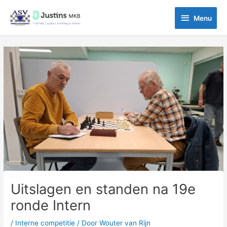
Ga
Menu
naar
Menu
de
inhoud
Bericht
navigatie
Uitslagen en standen na 19e
ronde Intern
/
Interne competitie
/ Door
Wouter van Rijn