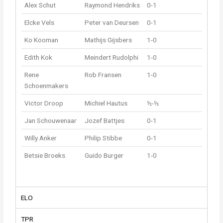
Alex Schut
Raymond Hendriks
0-1
Elcke Vels
Peter van Deursen
0-1
Ko Kooman
Mathijs Gijsbers
1-0
Edith Kok
Meindert Rudolphi
1-0
Rene
Rob Fransen
1-0
Schoenmakers
Victor Droop
Michiel Hautus
½-½
Jan Schouwenaar
Jozef Battjes
0-1
Willy Anker
Philip Stibbe
0-1
Betsie Broeks
Guido Burger
1-0
ELO
TPR