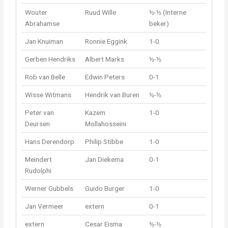
Wouter
Ruud Wille
½-½ (Interne
Abrahamse
beker)
Jan Knuiman
Ronnie Eggink
1-0
Gerben Hendriks
Albert Marks
½-½
Rob van Belle
Edwin Peters
0-1
Wisse Witmans
Hendrik van Buren
½-½
Peter van
Kazem
1-0
Deursen
Mollahosseini
Hans Derendorp
Philip Stibbe
1-0
Meindert
Jan Diekema
0-1
Rudolphi
Werner Gubbels
Guido Burger
1-0
Jan Vermeer
extern
0-1
extern
Cesar Eisma
½-½