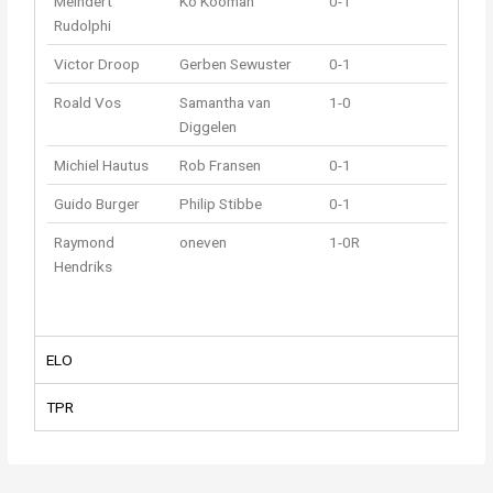
Meindert
Ko Kooman
0-1
Rudolphi
Victor Droop
Gerben Sewuster
0-1
Roald Vos
Samantha van
1-0
Diggelen
Michiel Hautus
Rob Fransen
0-1
Guido Burger
Philip Stibbe
0-1
Raymond
oneven
1-0R
Hendriks
ELO
TPR