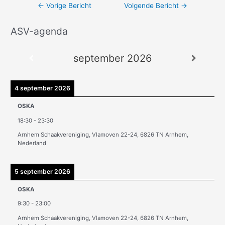
←
Vorige Bericht
Volgende Bericht
→
ASV-agenda
A
r
september 2026
c
h
i
4 september 2026
e
OSKA
v
18:30
-
23:30
e
Arnhem Schaakvereniging, Vlamoven 22-24, 6826 TN Arnhem,
n
Nederland
5 september 2026
OSKA
9:30
-
23:00
Arnhem Schaakvereniging, Vlamoven 22-24, 6826 TN Arnhem,