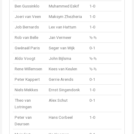
Ben Gussinklo
Muhammed Eskif
1-0
Joeri van Veen
Maksym Zhezheria
1-0
Job Bernards
Lex van Hattum
1-0
Rob van Belle
Jan Vermeer
½-½
Gwénaël Paris
Seger van Wijk
0-1
Aldo Voogt
John Bijlsma
½-½
Rene Willemsen
Kees van Keulen
½-½
Peter Kappert
Gerrie Arends
0-1
Niels Mekkes
Ernst Singendonk
1-0
Theo van
Alex Schut
0-1
Lotringen
Peter van
Hans Corbeel
1-0
Deursen