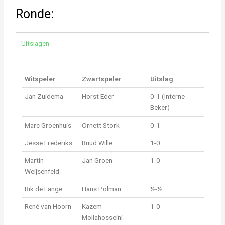
Ronde:
Uitslagen
Witspeler
Zwartspeler
Uitslag
Jan Zuidema
Horst Eder
0-1 (Interne
Beker)
Marc Groenhuis
Ornett Stork
0-1
Jesse Frederiks
Ruud Wille
1-0
Martin
Jan Groen
1-0
Weijsenfeld
Rik de Lange
Hans Polman
½-½
René van Hoorn
Kazem
1-0
Mollahosseini