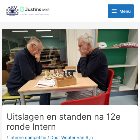
Ga
Menu
naar
Menu
de
inhoud
Bericht
navigatie
Uitslagen en standen na 12e
ronde Intern
/
Interne competitie
/ Door
Wouter van Rijn