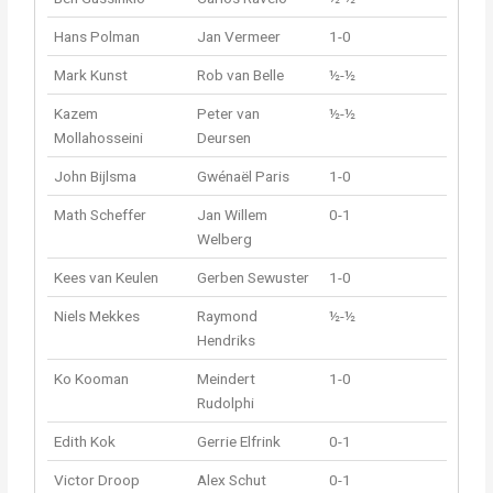
Hans Polman
Jan Vermeer
1-0
Mark Kunst
Rob van Belle
½-½
Kazem
Peter van
½-½
Mollahosseini
Deursen
John Bijlsma
Gwénaël Paris
1-0
Math Scheffer
Jan Willem
0-1
Welberg
Kees van Keulen
Gerben Sewuster
1-0
Niels Mekkes
Raymond
½-½
Hendriks
Ko Kooman
Meindert
1-0
Rudolphi
Edith Kok
Gerrie Elfrink
0-1
Victor Droop
Alex Schut
0-1