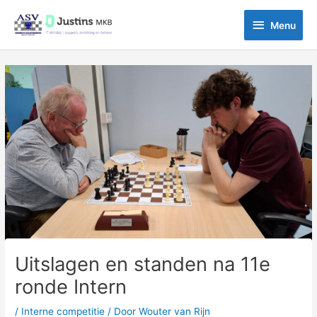
Ga
Menu
naar
Menu
de
inhoud
Bericht
navigatie
Uitslagen en standen na 11e
ronde Intern
/
Interne competitie
/ Door
Wouter van Rijn