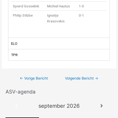
Sjoerd Gosselink
Michiel Hautus
1-0
Philip Stibbe
Ignatijs
0-1
Krasovskis
ELO
TPR
←
Vorige Bericht
Volgende Bericht
→
ASV-agenda
A
r
september 2026
c
h