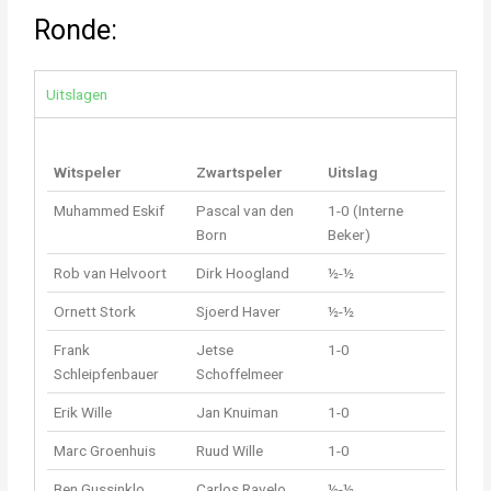
Ronde:
Uitslagen
Witspeler
Zwartspeler
Uitslag
Muhammed Eskif
Pascal van den
1-0 (Interne
Born
Beker)
Rob van Helvoort
Dirk Hoogland
½-½
Ornett Stork
Sjoerd Haver
½-½
Frank
Jetse
1-0
Schleipfenbauer
Schoffelmeer
Erik Wille
Jan Knuiman
1-0
Marc Groenhuis
Ruud Wille
1-0
Ben Gussinklo
Carlos Ravelo
½-½