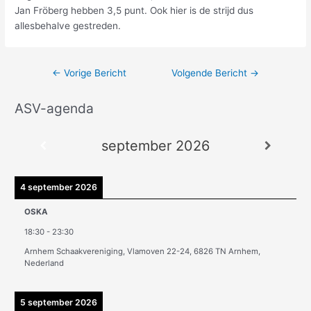
Jan Fröberg hebben 3,5 punt. Ook hier is de strijd dus
allesbehalve gestreden.
←
Vorige Bericht
Volgende Bericht
→
ASV-agenda
A
r
september 2026
c
h
i
4 september 2026
e
OSKA
v
18:30
-
23:30
e
Arnhem Schaakvereniging, Vlamoven 22-24, 6826 TN Arnhem,
n
Nederland
5 september 2026