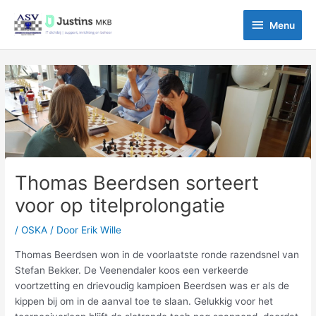
Ga
Menu
naar
Menu
de
inhoud
Bericht
navigatie
Thomas Beerdsen sorteert
voor op titelprolongatie
/
OSKA
/ Door
Erik Wille
Thomas Beerdsen won in de voorlaatste ronde razendsnel van
Stefan Bekker. De Veenendaler koos een verkeerde
voortzetting en drievoudig kampioen Beerdsen was er als de
kippen bij om in de aanval toe te slaan. Gelukkig voor het