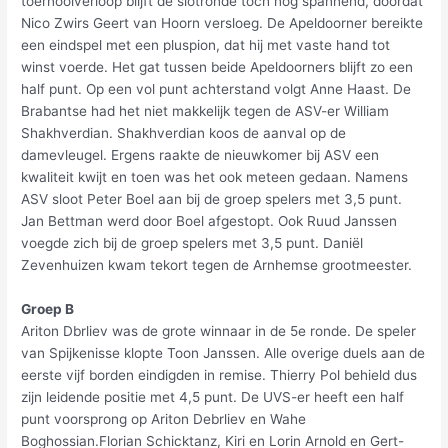
toernooiverloop blijft de slotronde toch nog spannend, doordat
Nico Zwirs Geert van Hoorn versloeg. De Apeldoorner bereikte
een eindspel met een pluspion, dat hij met vaste hand tot
winst voerde. Het gat tussen beide Apeldoorners blijft zo een
half punt. Op een vol punt achterstand volgt Anne Haast. De
Brabantse had het niet makkelijk tegen de ASV-er William
Shakhverdian. Shakhverdian koos de aanval op de
damevleugel. Ergens raakte de nieuwkomer bij ASV een
kwaliteit kwijt en toen was het ook meteen gedaan. Namens
ASV sloot Peter Boel aan bij de groep spelers met 3,5 punt.
Jan Bettman werd door Boel afgestopt. Ook Ruud Janssen
voegde zich bij de groep spelers met 3,5 punt. Daniël
Zevenhuizen kwam tekort tegen de Arnhemse grootmeester.
Groep B
Ariton Dbrliev was de grote winnaar in de 5e ronde. De speler
van Spijkenisse klopte Toon Janssen. Alle overige duels aan de
eerste vijf borden eindigden in remise. Thierry Pol behield dus
zijn leidende positie met 4,5 punt. De UVS-er heeft een half
punt voorsprong op Ariton Debrliev en Wahe
Boghossian.Florian Schicktanz, Kiri en Lorin Arnold en Gert-