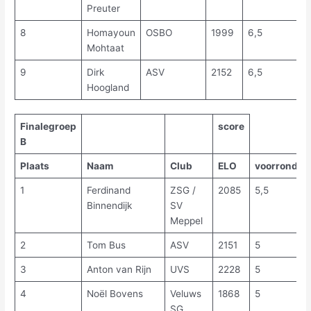
Preuter
8
Homayoun
OSBO
1999
6,5
Mohtaat
9
Dirk
ASV
2152
6,5
Hoogland
Finalegroep
score
B
Plaats
Naam
Club
ELO
voorronde
1
Ferdinand
ZSG /
2085
5,5
Binnendijk
SV
Meppel
2
Tom Bus
ASV
2151
5
3
Anton van Rijn
UVS
2228
5
4
Noël Bovens
Veluws
1868
5
SG