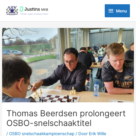
Ga
Menu
naar
Menu
de
inhoud
Bericht
navigatie
Thomas Beerdsen prolongeert
OSBO-snelschaaktitel
/
OSBO snelschaakkampioenschap
/ Door
Erik Wille