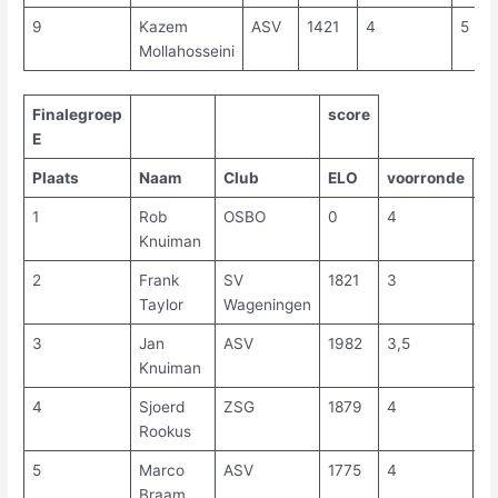
9
Kazem
ASV
1421
4
5
Mollahosseini
Finalegroep
score
E
Plaats
Naam
Club
ELO
voorronde
fi
1
Rob
OSBO
0
4
11
Knuiman
2
Frank
SV
1821
3
11
Taylor
Wageningen
3
Jan
ASV
1982
3,5
10
Knuiman
4
Sjoerd
ZSG
1879
4
8
Rookus
5
Marco
ASV
1775
4
7,
Braam