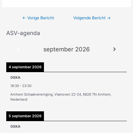
←
Vorige Bericht
Volgende Bericht
→
ASV-agenda
A
r
september 2026
c
h
i
4 september 2026
e
OSKA
v
18:30
-
23:30
e
Arnhem Schaakvereniging, Vlamoven 22-24, 6826 TN Arnhem,
n
Nederland
5 september 2026
OSKA