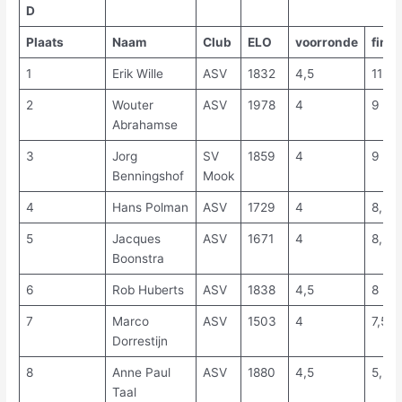
D
Plaats
Naam
Club
ELO
voorronde
fina
1
Erik Wille
ASV
1832
4,5
11
2
Wouter
ASV
1978
4
9
Abrahamse
3
Jorg
SV
1859
4
9
Benningshof
Mook
4
Hans Polman
ASV
1729
4
8,5
5
Jacques
ASV
1671
4
8,5
Boonstra
6
Rob Huberts
ASV
1838
4,5
8
7
Marco
ASV
1503
4
7,5
Dorrestijn
8
Anne Paul
ASV
1880
4,5
5,5
Taal