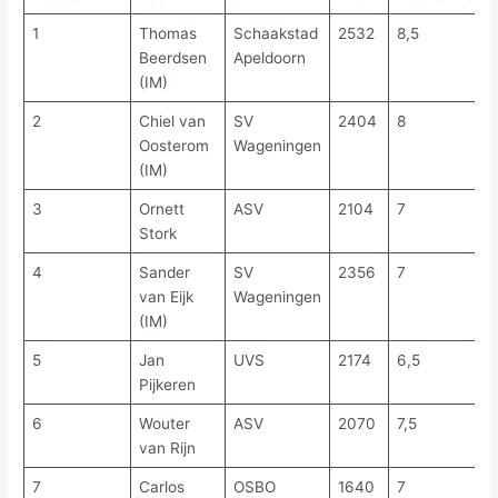
1
Thomas
Schaakstad
2532
8,5
Beerdsen
Apeldoorn
(IM)
2
Chiel van
SV
2404
8
Oosterom
Wageningen
(IM)
3
Ornett
ASV
2104
7
Stork
4
Sander
SV
2356
7
van Eijk
Wageningen
(IM)
5
Jan
UVS
2174
6,5
Pijkeren
6
Wouter
ASV
2070
7,5
van Rijn
7
Carlos
OSBO
1640
7