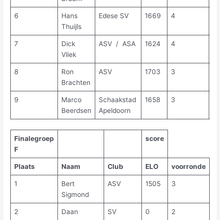
6
Hans
Edese SV
1669
4
7,
Thuijls
7
Dick
ASV / ASA
1624
4
7,
Vliek
8
Ron
ASV
1703
3
5
Brachten
9
Marco
Schaakstad
1658
3
3
Beerdsen
Apeldoorn
Finalegroep
score
F
Plaats
Naam
Club
ELO
voorronde
f
1
Bert
ASV
1505
3
11
Sigmond
2
Daan
SV
0
2
11