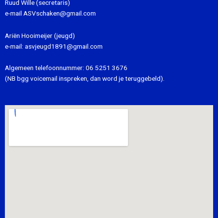
Ruud Wille (secretaris)
e-mail
ASVschaken@gmail.com
Ariën Hooimeijer (jeugd)
e-mail:
asvjeugd1891@gmail.com
Algemeen telefoonnummer:
06 5251 3676
(NB bgg voicemail inspreken, dan word je teruggebeld).