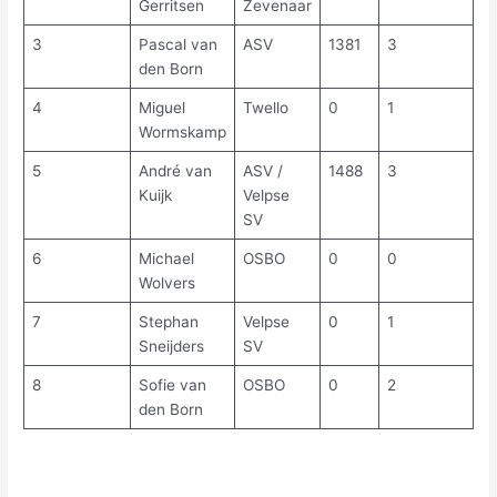
Gerritsen
Zevenaar
3
Pascal van
ASV
1381
3
8
den Born
4
Miguel
Twello
0
1
7,
Wormskamp
5
André van
ASV /
1488
3
7
Kuijk
Velpse
SV
6
Michael
OSBO
0
0
5
Wolvers
7
Stephan
Velpse
0
1
4,
Sneijders
SV
8
Sofie van
OSBO
0
2
2
den Born