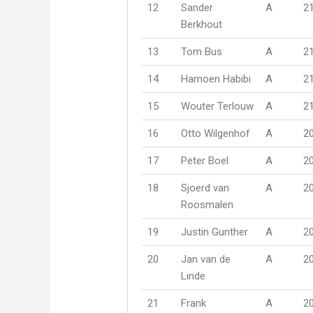
12
Sander
A
2
Berkhout
13
Tom Bus
A
2
14
Hamoen Habibi
A
2
15
Wouter Terlouw
A
2
16
Otto Wilgenhof
A
2
17
Peter Boel
A
2
18
Sjoerd van
A
2
Roosmalen
19
Justin Gunther
A
2
20
Jan van de
A
2
Linde
21
Frank
A
2