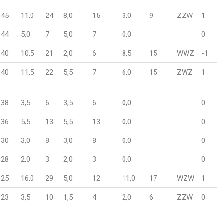
945
11,0
24
8,0
15
3,0
9
ZZW
1
944
5,0
7
5,0
7
0,0
0
940
10,5
21
2,0
6
8,5
15
WWZ
-1
940
11,5
22
5,5
7
6,0
15
ZWZ
1
938
3,5
6
3,5
6
0,0
0
936
5,5
13
5,5
13
0,0
0
930
3,0
8
3,0
8
0,0
0
928
2,0
3
2,0
3
0,0
0
925
16,0
29
5,0
12
11,0
17
WZW
1
923
3,5
10
1,5
4
2,0
6
ZZW
0