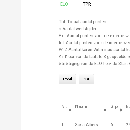
ELO
TPR
Tot. Totaal aantal punten
n Aantal wedstrijden
Ext. Aantal punten voor de externe we
Int. Aantal punten voor de interne we
W-Z Aantal keren Wit minus aantal ke
Klr Kleur van de laatste 3 gespeelde r
Stij Stijging van de ELO t.o.v. de Start
Excel
PDF
Nr.
Naam
Grp
E
1
Sasa Albers
A
2