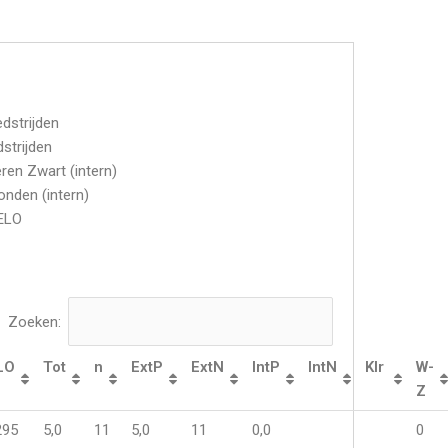
dstrijden
dstrijden
ren Zwart (intern)
onden (intern)
 ELO
Zoeken:
LO
Tot
n
ExtP
ExtN
IntP
IntN
Klr
W-
Z
295
5,0
11
5,0
11
0,0
0