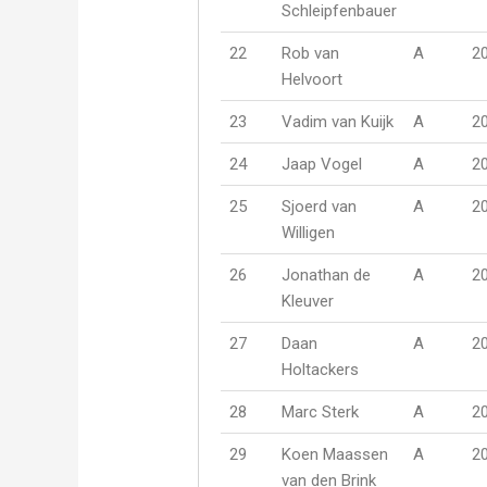
Schleipfenbauer
22
Rob van
A
2
Helvoort
23
Vadim van Kuijk
A
2
24
Jaap Vogel
A
2
25
Sjoerd van
A
2
Willigen
26
Jonathan de
A
2
Kleuver
27
Daan
A
2
Holtackers
28
Marc Sterk
A
2
29
Koen Maassen
A
2
van den Brink