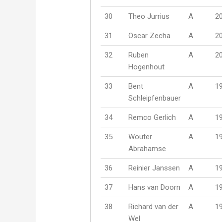
30
Theo Jurrius
A
2
31
Oscar Zecha
A
2
32
Ruben
A
2
Hogenhout
33
Bent
A
1
Schleipfenbauer
34
Remco Gerlich
A
1
35
Wouter
A
1
Abrahamse
36
Reinier Janssen
A
1
37
Hans van Doorn
A
1
38
Richard van der
A
1
Wel