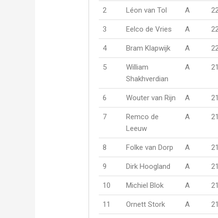
2
Léon van Tol
A
2
3
Eelco de Vries
A
2
4
Bram Klapwijk
A
2
5
William
A
2
Shakhverdian
6
Wouter van Rijn
A
2
7
Remco de
A
2
Leeuw
8
Folke van Dorp
A
2
9
Dirk Hoogland
A
2
10
Michiel Blok
A
2
11
Ornett Stork
A
2