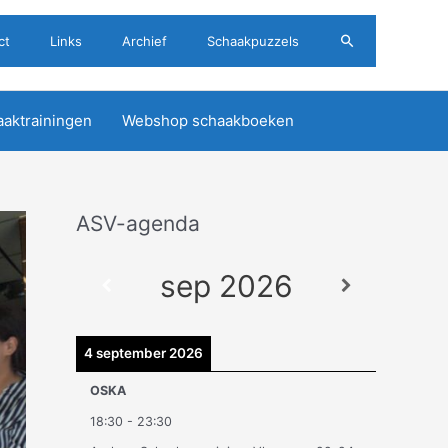
Zoeken
ct
Links
Archief
Schaakpuzzels
aktrainingen
Webshop schaakboeken
ASV-agenda
A
r
sep 2026
c
h
i
4 september 2026
e
OSKA
v
18:30
-
23:30
e