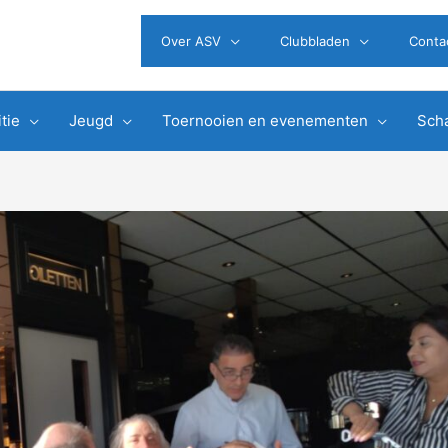
Over ASV
Clubbladen
Conta
tie
Jeugd
Toernooien en evenementen
Scha