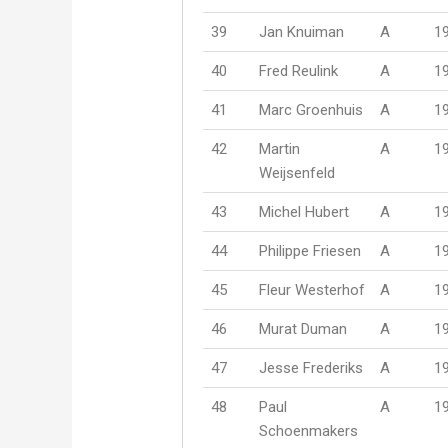
39
Jan Knuiman
A
1
40
Fred Reulink
A
1
41
Marc Groenhuis
A
1
42
Martin
A
1
Weijsenfeld
43
Michel Hubert
A
1
44
Philippe Friesen
A
1
45
Fleur Westerhof
A
1
46
Murat Duman
A
1
47
Jesse Frederiks
A
1
48
Paul
A
1
Schoenmakers