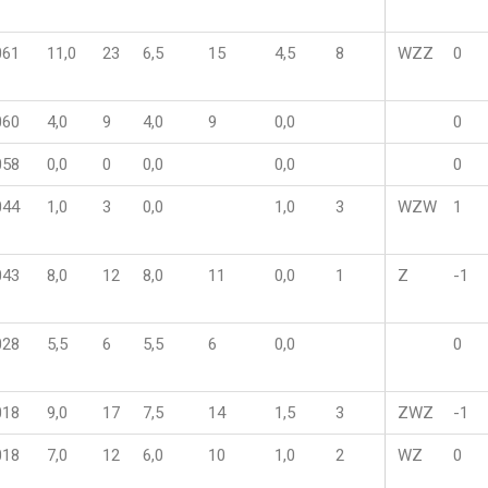
061
11,0
23
6,5
15
4,5
8
WZZ
0
060
4,0
9
4,0
9
0,0
0
058
0,0
0
0,0
0,0
0
044
1,0
3
0,0
1,0
3
WZW
1
043
8,0
12
8,0
11
0,0
1
Z
-1
028
5,5
6
5,5
6
0,0
0
018
9,0
17
7,5
14
1,5
3
ZWZ
-1
018
7,0
12
6,0
10
1,0
2
WZ
0