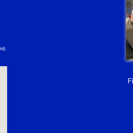
ld).
F