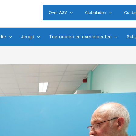
Over ASV
Clubbladen
Conta
tie
Jeugd
Toernooien en evenementen
Scha