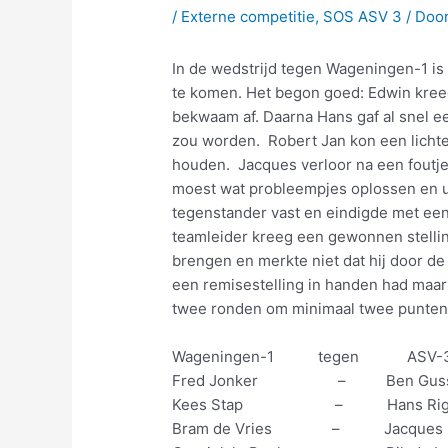
/
Externe competitie
,
SOS ASV 3
/ Doo
In de wedstrijd tegen Wageningen-1 is
te komen. Het begon goed: Edwin kree
bekwaam af. Daarna Hans gaf al snel een
zou worden. Robert Jan kon een licht
houden. Jacques verloor na een foutje
moest wat probleempjes oplossen en uit
tegenstander vast en eindigde met een
teamleider kreeg een gewonnen stelling
brengen en merkte niet dat hij door de 
een remisestelling in handen had maar
twee ronden om minimaal twee punten te
Wageningen-1 tegen A
Fred Jonker – Ben Gus
Kees Stap – Hans R
Bram de Vries – Jacques 