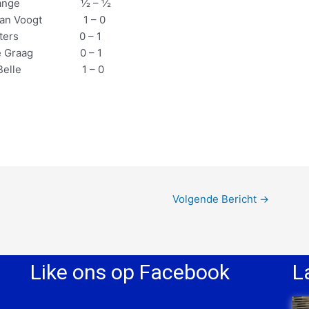
de Lange ½ – ½
 Jan Voogt 1 – 0
n Peters 0 – 1
e Graag 0 – 1
 Belle 1 – 0
Volgende Bericht
→
Like ons op Facebook
L