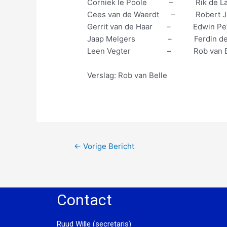
Corniek le Poole – Rik 
Cees van de Waerdt – Robert
Gerrit van de Haar – Edwi
Jaap Melgers – Ferdin d
Leen Vegter – Rob van
Verslag: Rob van Belle
←
Vorige Bericht
Contact
Ruud Wille (secretaris)