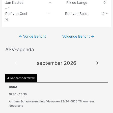
Jan Kasteel – Rik de Lange 0
– 1
Rolf van Geel – Rob van Belle ½ –
½
←
Vorige Bericht
Volgende Bericht
→
ASV-agenda
A
r
september 2026
c
h
i
4 september 2026
e
OSKA
v
18:30
-
23:30
e
Arnhem Schaakvereniging, Vlamoven 22-24, 6826 TN Arnhem,
n
Nederland