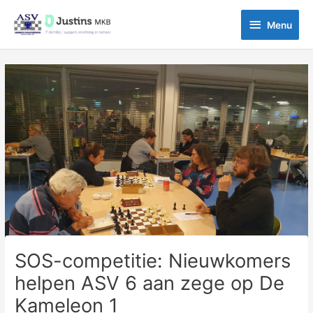
Ga
Menu
naar
Menu
de
inhoud
Bericht
navigatie
SOS-competitie: Nieuwkomers
helpen ASV 6 aan zege op De
Kameleon 1