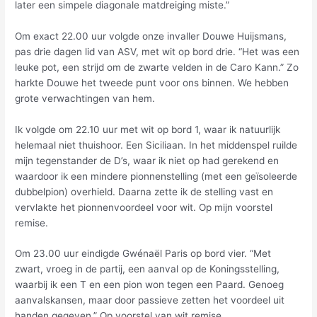
later een simpele diagonale matdreiging miste.”
Om exact 22.00 uur volgde onze invaller Douwe Huijsmans,
pas drie dagen lid van ASV, met wit op bord drie. “Het was een
leuke pot, een strijd om de zwarte velden in de Caro Kann.” Zo
harkte Douwe het tweede punt voor ons binnen. We hebben
grote verwachtingen van hem.
Ik volgde om 22.10 uur met wit op bord 1, waar ik natuurlijk
helemaal niet thuishoor. Een Siciliaan. In het middenspel ruilde
mijn tegenstander de D’s, waar ik niet op had gerekend en
waardoor ik een mindere pionnenstelling (met een geïsoleerde
dubbelpion) overhield. Daarna zette ik de stelling vast en
vervlakte het pionnenvoordeel voor wit. Op mijn voorstel
remise.
Om 23.00 uur eindigde Gwénaël Paris op bord vier. “Met
zwart, vroeg in de partij, een aanval op de Koningsstelling,
waarbij ik een T en een pion won tegen een Paard. Genoeg
aanvalskansen, maar door passieve zetten het voordeel uit
handen gegeven.” Op voorstel van wit remise.