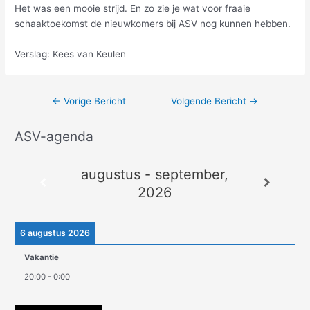
Het was een mooie strijd. En zo zie je wat voor fraaie
schaaktoekomst de nieuwkomers bij ASV nog kunnen hebben.
Verslag: Kees van Keulen
←
Vorige Bericht
Volgende Bericht
→
ASV-agenda
A
r
augustus - september,
c
2026
h
i
e
6 augustus 2026
v
Vakantie
e
20:00
-
0:00
n