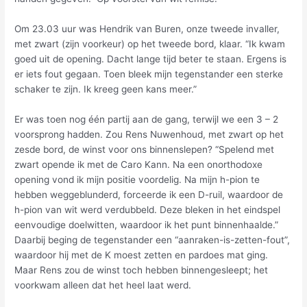
Om 23.03 uur was Hendrik van Buren, onze tweede invaller,
met zwart (zijn voorkeur) op het tweede bord, klaar. “Ik kwam
goed uit de opening. Dacht lange tijd beter te staan. Ergens is
er iets fout gegaan. Toen bleek mijn tegenstander een sterke
schaker te zijn. Ik kreeg geen kans meer.”
Er was toen nog één partij aan de gang, terwijl we een 3 – 2
voorsprong hadden. Zou Rens Nuwenhoud, met zwart op het
zesde bord, de winst voor ons binnenslepen? “Spelend met
zwart opende ik met de Caro Kann. Na een onorthodoxe
opening vond ik mijn positie voordelig. Na mijn h-pion te
hebben weggeblunderd, forceerde ik een D-ruil, waardoor de
h-pion van wit werd verdubbeld. Deze bleken in het eindspel
eenvoudige doelwitten, waardoor ik het punt binnenhaalde.”
Daarbij beging de tegenstander een “aanraken-is-zetten-fout”,
waardoor hij met de K moest zetten en pardoes mat ging.
Maar Rens zou de winst toch hebben binnengesleept; het
voorkwam alleen dat het heel laat werd.