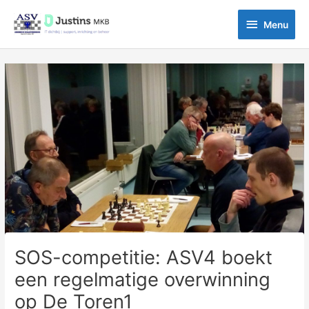
Ga
Menu
naar
Menu
de
inhoud
Bericht
navigatie
SOS-competitie: ASV4 boekt
een regelmatige overwinning
op De Toren1