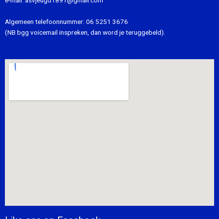
e-mail:
asvjeugd1891@gmail.com
Algemeen telefoonnummer:
06 5251 3676
(NB bgg voicemail inspreken, dan word je teruggebeld).