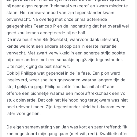
hij naar eigen zeggen “helemaal verkeerd” en kwam minder te
staan. Het remise-aanbod van zijn tegenstander kwam
onverwacht. Na overleg met onze prima acterende
gelegenheids Teamcap P en de inschatting dat het overall wel
goed zou komen accepteerde hij de half.
De invalbeurt van Rik (Roelofs), waarvoor dank uiteraard,
kende wellicht een andere afloop dan in eerste instantie
verwacht. Met zwart verwikkeld in een scherpe strijd pookte
hij onder andere met een schaakje op g3 zijn tegenstander.
Uiteindelijk ging de buit naar wit.
Ook bij Philippe wat gependel in de 1e fase. Een pion werd
ingeleverd, weer snel teruggewonnen waarna langere tijd de
strijd gelijk op ging. Philippe zette “modus initiatief” aan,
offerde een pionnetje waarna een mooi aftrekschaak een vol
stuk opleverde. Dat ook het kleinood nog terugkwam was niet
heel relevant meer. Zijn tegenstander hield het daarom even
later voor gezien.
De eigen samenvatting van Jan was kort en zeer treffend: “Ik
kon ongestoord mijn gang gaan (met wit, red.). Kwaliteitsoffer