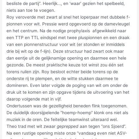
besliste de partij”. Heerlijk…, en ‘waar’ gezien het spelbeeld,
niets aan toe te voegen.
Roy veroverde met zwart al snel het loperpaar met dubbele f-
pionnen voor wit. Pressie werd opgevoerd op de damevleugel
en het centrum. Na de nodige prophylaxis afgewikkeld naar
een TTP en TTL eindspel met twee pluspionnen en een draak
van een pionnenstructuur voor wit (er stonden er inmiddels
drie bij wit op de f-lijn). Deze structuur had zwart ook maar
dan eentje uit de gelijknamige opening en daarmee een hele
gezonde. De meest praktische keuze tot winst zou één set
torens ruilen zijn. Roy besloot echter beide torens op de
onderste rij te plempen, en de witte stukken daarmee te
domineren. Even later volgde de poging van wit om onder de
druk uit te komen en zijn opgave tijdens de uitvoering van het
daarop volgende mat in vijf.
Ondertussen was de gezelligheid beneden flink toegenomen.
De duidelijk doorsijpelende “hoemp-hoemp” klonk ons niet als
muziek in de oren. De feitelijke teamwinst uiteraard wel.
Theo trad met wit zwaar
geprepped
aan tegen “ons Sjoerd”.
Na een rustige opening miste onze “vandaag even niet ASV-