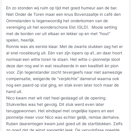
En zo stonden wij ruim op tijd met goed humeur aan de bar.
Niet Onder de Toren maar een knus Bovenzaaltje in café den
Ommelanden is tegenwoordig het onderkomen van de
vereniging uit het wonderschone Elst (GLD). Mooie setting
met de borden ver uit elkaar en lekker op en met “hout”
spelen, heerlijk.
Ronnie was als eerste klaar. Met de zwarte stukken zag het er
al snel rooskleurig uit. Eén van zijn lopers op a1…en daar hoort
normaal een witte toren te staan. Het witte c-pionnetje sloot
deze dan nog wel in wat resulteerde in een kwaliteit èn pion
voor. Zijn tegenstander zocht tevergeefs naar niet aanwezige
compensatie, weigerde de “verplichte” dameruil waarna ook
nog een paard op stal ging, en stak even later toch maar de
hand uit.
Nico kwam met wit niet heel geslaagd uit de opening.
Stukverlies was het gevolg. Dit stuk werd even later
teruggewonnen. Het eindspel met ongelijke lopers en een
pionnetje meer voor Nico was echter gelijk, remise derhalve.
Ruben daarentegen kwam juist goed uit de startblokken. Zelfs
zo goed dat de winst aangetikt leek. De vervolgfase speelde