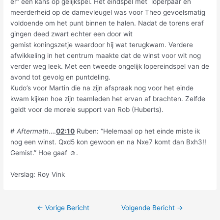
er” een kans op gelijkspel. Het eindspel met loperpaar en
meerderheid op de damevleugel was voor Theo gevoelsmatig
voldoende om het punt binnen te halen. Nadat de torens eraf
gingen deed zwart echter een door wit
gemist koningszetje waardoor hij wat terugkwam. Verdere
afwikkeling in het centrum maakte dat de winst voor wit nog
verder weg leek. Met een tweede ongelijk lopereindspel van de
avond tot gevolg en puntdeling.
Kudo’s voor Martin die na zijn afspraak nog voor het einde
kwam kijken hoe zijn teamleden het ervan af brachten. Zelfde
geldt voor de morele support van Rob (Huberts).
#
Aftermath
….
02:10
Ruben: “Helemaal op het einde miste ik
nog een winst. Qxd5 kon gewoon en na Nxe7 komt dan Bxh3!!
Gemist.” Hoe gaaf ☺.
Verslag: Roy Vink
←
Vorige Bericht
Volgende Bericht
→