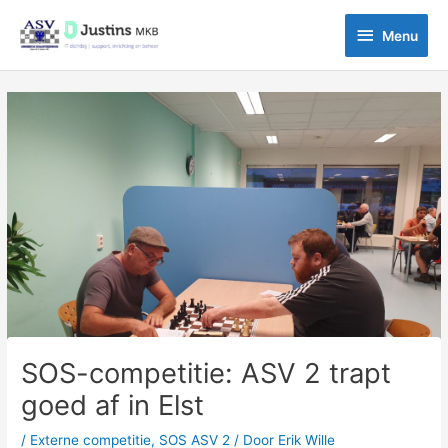
Ga
Menu
naar
Menu
de
inhoud
Bericht
navigatie
SOS-competitie: ASV 2 trapt
goed af in Elst
/
Externe competitie
,
SOS ASV 2
/ Door
Erik Wille