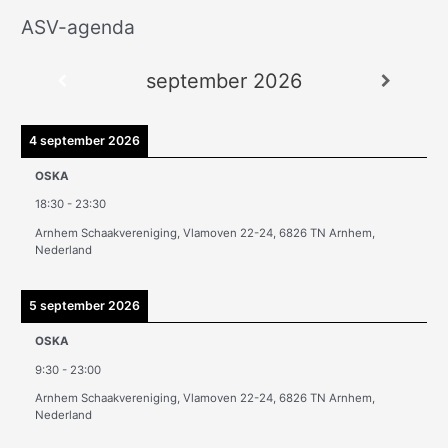
ASV-agenda
A
r
september 2026
c
h
i
4 september 2026
e
OSKA
v
18:30
-
23:30
e
Arnhem Schaakvereniging, Vlamoven 22-24, 6826 TN Arnhem,
n
Nederland
5 september 2026
OSKA
9:30
-
23:00
Arnhem Schaakvereniging, Vlamoven 22-24, 6826 TN Arnhem,
Nederland