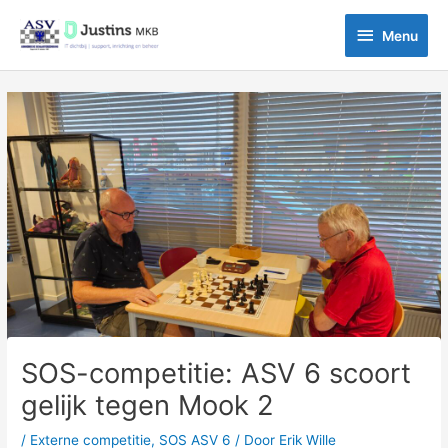
Ga
Menu
naar
Menu
de
inhoud
Bericht
navigatie
SOS-competitie: ASV 6 scoort
gelijk tegen Mook 2
/
Externe competitie
,
SOS ASV 6
/ Door
Erik Wille