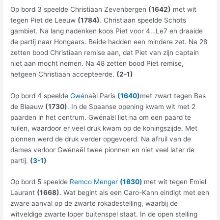
Op bord 3 speelde Christiaan Zevenbergen
(1642)
met wit
tegen Piet de Leeuw
(1784)
. Christiaan speelde Schots
gambiet. Na lang nadenken koos Piet voor 4…Le7 en draaide
de partij naar Hongaars. Beide hadden een mindere zet. Na 28
zetten bood Christiaan remise aan, dat Piet van zijn captain
niet aan mocht nemen. Na 48 zetten bood Piet remise,
hetgeen Christiaan accepteerde.
(2-1)
Op bord 4 speelde
Gw
é
naël Paris
(1640)
met zwart tegen Bas
de Blaauw
(1730)
. In de Spaanse opening kwam wit met 2
paarden in het centrum. Gwénaël liet na om een paard te
ruilen, waardoor er veel druk kwam op de koningszijde. Met
pionnen werd de druk verder opgevoerd. Na afruil van de
dames verloor Gwénaël twee pionnen en niet veel later de
partij.
(
3-1
)
Op bord 5 speelde
Remco Menger
(1630)
met wit tegen Emiel
Laurant
(1668)
. Wat begint als een Caro-Kann eindigt met een
zware aanval op de zwarte rokadestelling, waarbij de
witveldige zwarte loper buitenspel staat. In de open stelling