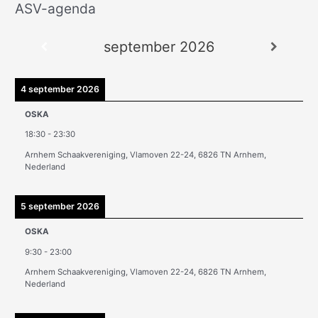
ASV-agenda
A
r
september 2026
c
h
i
4 september 2026
e
OSKA
v
18:30
-
23:30
e
Arnhem Schaakvereniging, Vlamoven 22-24, 6826 TN Arnhem,
n
Nederland
5 september 2026
OSKA
9:30
-
23:00
Arnhem Schaakvereniging, Vlamoven 22-24, 6826 TN Arnhem,
Nederland