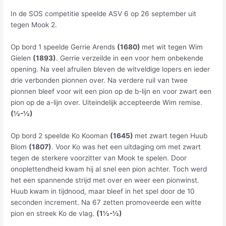
In de SOS competitie speelde ASV 6 op 26 september uit
tegen Mook 2.
Op bord 1 speelde Gerrie Arends
(1680)
met wit tegen Wim
Gielen
(1893)
. Gerrie verzeilde in een voor hem onbekende
opening. Na veel afruilen bleven de witveldige lopers en ieder
drie verbonden pionnen over. Na verdere ruil van twee
pionnen bleef voor wit een pion op de b-lijn en voor zwart een
pion op de a-lijn over. Uiteindelijk accepteerde Wim remise.
(
½-½)
Op bord 2 speelde Ko Kooman
(1645)
met zwart tegen Huub
Blom
(1807)
. Voor Ko was het een uitdaging om met zwart
tegen de sterkere voorzitter van Mook te spelen. Door
onoplettendheid kwam hij al snel een pion achter. Toch werd
het een spannende strijd met over en weer een pionwinst.
Huub kwam in tijdnood, maar bleef in het spel door de 10
seconden increment. Na 67 zetten promoveerde een witte
pion en streek Ko de vlag.
(1
½-½)