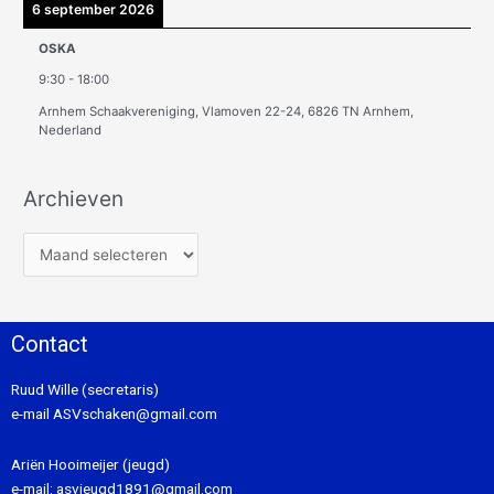
6 september 2026
OSKA
9:30
-
18:00
Arnhem Schaakvereniging, Vlamoven 22-24, 6826 TN Arnhem,
Nederland
Archieven
Contact
Ruud Wille (secretaris)
e-mail
ASVschaken@gmail.com
Ariën Hooimeijer (jeugd)
e-mail:
asvjeugd1891@gmail.com