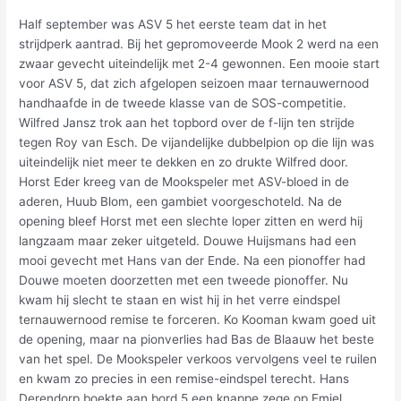
Half september was ASV 5 het eerste team dat in het
strijdperk aantrad. Bij het gepromoveerde Mook 2 werd na een
zwaar gevecht uiteindelijk met 2-4 gewonnen. Een mooie start
voor ASV 5, dat zich afgelopen seizoen maar ternauwernood
handhaafde in de tweede klasse van de SOS-competitie.
Wilfred Jansz trok aan het topbord over de f-lijn ten strijde
tegen Roy van Esch. De vijandelijke dubbelpion op die lijn was
uiteindelijk niet meer te dekken en zo drukte Wilfred door.
Horst Eder kreeg van de Mookspeler met ASV-bloed in de
aderen, Huub Blom, een gambiet voorgeschoteld. Na de
opening bleef Horst met een slechte loper zitten en werd hij
langzaam maar zeker uitgeteld. Douwe Huijsmans had een
mooi gevecht met Hans van der Ende. Na een pionoffer had
Douwe moeten doorzetten met een tweede pionoffer. Nu
kwam hij slecht te staan en wist hij in het verre eindspel
ternauwernood remise te forceren. Ko Kooman kwam goed uit
de opening, maar na pionverlies had Bas de Blaauw het beste
van het spel. De Mookspeler verkoos vervolgens veel te ruilen
en kwam zo precies in een remise-eindspel terecht. Hans
Derendorp boekte aan bord 5 een knappe zege op Emiel