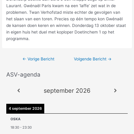
Laurant. Gwénaël Paris kwam na een ‘laffe’ zet wat in de
problemen. Twan Verhofstad miste echter de gevolgen van
het slaan van een toren. Precies op één tempo kon Gwénaël
de kansen doen keren en winnen. Donderdag 13 oktober staat
in eigen huis het duel met koploper Doetinchem 1 op het
programma.
←
Vorige Bericht
Volgende Bericht
→
ASV-agenda
A
r
september 2026
c
h
i
4 september 2026
e
OSKA
v
18:30
-
23:30
e