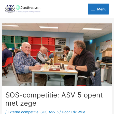
Ga
Menu
naar
Menu
de
inhoud
Bericht
navigatie
SOS-competitie: ASV 5 opent
met zege
/
Externe competitie
,
SOS ASV 5
/ Door
Erik Wille