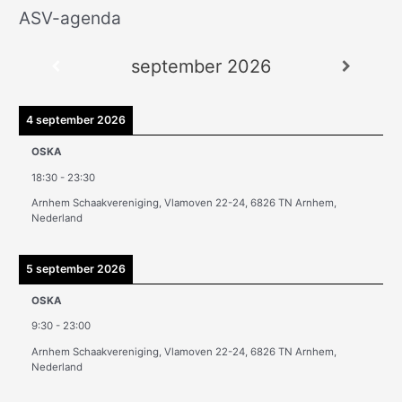
ASV-agenda
A
r
september 2026
c
h
i
4 september 2026
e
OSKA
v
18:30
-
23:30
e
Arnhem Schaakvereniging, Vlamoven 22-24, 6826 TN Arnhem,
n
Nederland
5 september 2026
OSKA
9:30
-
23:00
Arnhem Schaakvereniging, Vlamoven 22-24, 6826 TN Arnhem,
Nederland