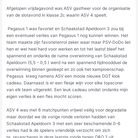
Afgelopen vrijdagavond was ASV gastheer voor de organisatie
van de slotavond in klasse 2c waarin ASV 4 speelt.
Pegasus 1 was favoriet en Schaakstad Apeldoorn 3 zou bij
een eventueel verlies van Pegasus 1 nog kunnen winnen. Het
team maakte zijn favorietenrol zeker waar maar PSV-DoDo liet
hen er wel heel hard voor werken en tot het laatst bleef het
spannend en ondanks de ruime overwinning van Schaakstad
Apeldoorn (5,5 – 0,5 ) werd na een spannend tijdnoodduel de
overwinning binnen gesleept en zo ook het kampioenschap.
Pegasus kreeg namens ASV een mooie nieuwe DGT klok
cadeau. Daarnaast is er een flesje wijn voor elke topscorer
van elk team uitgereikt. Een leuk cadeau omdat ondanks mijn
eigen verlies ik een fles mocht scoren.
ASV 4 was met 6 matchpunten vrijwel veilig voor degradatie
maar doordat we de vorige ronde verloren hadden van
Schaakstad Apeldoorn 3 met een zeer beschamende 0-6
verlies had ik de spelers vriendelijk verzocht om zich
te revancheren in deze laatste ronde tegen O&O 2 uit