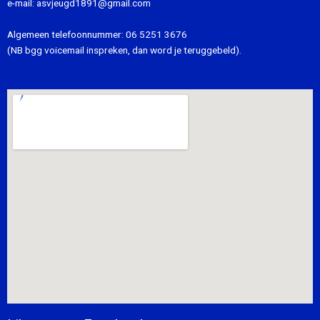
e-mail:
asvjeugd1891@gmail.com
Algemeen telefoonnummer:
06 5251 3676
(NB bgg voicemail inspreken, dan word je teruggebeld).