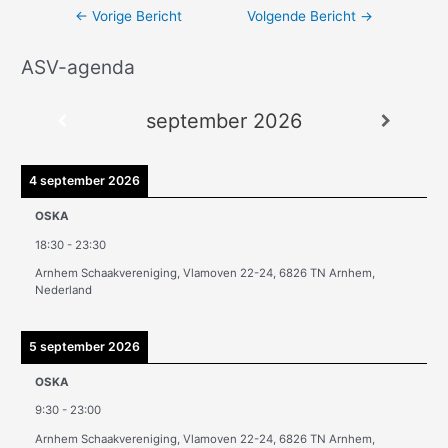
←
Vorige Bericht
Volgende Bericht
→
ASV-agenda
A
r
september 2026
c
h
i
4 september 2026
e
OSKA
v
18:30
-
23:30
e
Arnhem Schaakvereniging, Vlamoven 22-24, 6826 TN Arnhem,
n
Nederland
5 september 2026
OSKA
9:30
-
23:00
Arnhem Schaakvereniging, Vlamoven 22-24, 6826 TN Arnhem,