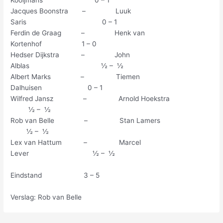
Jacques Boonstra – Luuk
Saris 0 – 1
Ferdin de Graag – Henk van
Kortenhof 1 – 0
Hedser Dijkstra – John
Alblas ½ – ½
Albert Marks – Tiemen
Dalhuisen 0 – 1
Wilfred Jansz – Arnold Hoekstra
½ – ½
Rob van Belle – Stan Lamers
½ – ½
Lex van Hattum – Marcel
Lever ½ – ½
Eindstand 3 – 5
Verslag: Rob van Belle