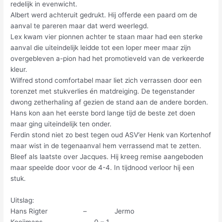
redelijk in evenwicht.
Albert werd achteruit gedrukt. Hij offerde een paard om de
aanval te pareren maar dat werd weerlegd.
Lex kwam vier pionnen achter te staan maar had een sterke
aanval die uiteindelijk leidde tot een loper meer maar zijn
overgebleven a-pion had het promotieveld van de verkeerde
kleur.
Wilfred stond comfortabel maar liet zich verrassen door een
torenzet met stukverlies én matdreiging. De tegenstander
dwong zetherhaling af gezien de stand aan de andere borden.
Hans kon aan het eerste bord lange tijd de beste zet doen
maar ging uiteindelijk ten onder.
Ferdin stond niet zo best tegen oud ASV’er Henk van Kortenhof
maar wist in de tegenaanval hem verrassend mat te zetten.
Bleef als laatste over Jacques. Hij kreeg remise aangeboden
maar speelde door voor de 4-4. In tijdnood verloor hij een
stuk.
Uitslag:
Hans Rigter – Jermo
Kooijmans 0 – 1