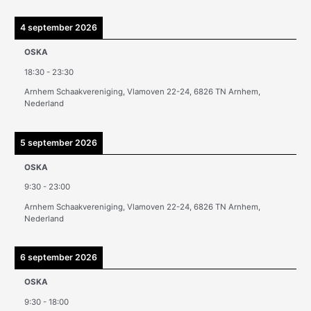
h
i
4 september 2026
e
OSKA
v
18:30
-
23:30
e
Arnhem Schaakvereniging, Vlamoven 22-24, 6826 TN Arnhem,
n
Nederland
5 september 2026
OSKA
9:30
-
23:00
Arnhem Schaakvereniging, Vlamoven 22-24, 6826 TN Arnhem,
Nederland
6 september 2026
OSKA
9:30
-
18:00