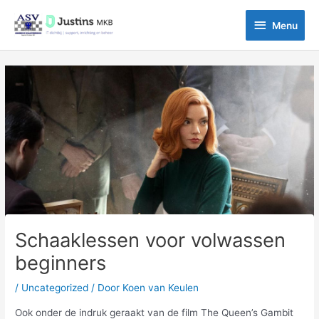
Ga
Menu
naar
Menu
de
inhoud
Bericht
navigatie
Schaaklessen voor volwassen
beginners
/
Uncategorized
/ Door
Koen van Keulen
Ook onder de indruk geraakt van de film The Queen’s Gambit