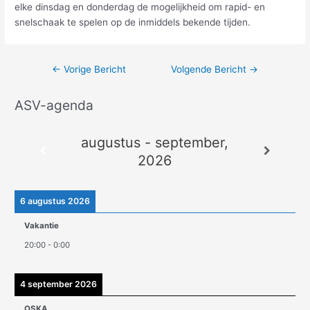
elke dinsdag en donderdag de mogelijkheid om rapid- en
snelschaak te spelen op de inmiddels bekende tijden.
←
Vorige Bericht
Volgende Bericht
→
ASV-agenda
A
r
augustus - september,
c
2026
h
i
e
6 augustus 2026
v
Vakantie
e
20:00
-
0:00
n
4 september 2026
OSKA