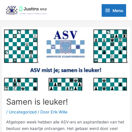
Ga
Menu
naar
Menu
de
inhoud
Bericht
navigatie
Samen is leuker!
/
Uncategorized
/ Door
Erik Wille
Afgelopen week hebben alle ASV-ers en aspirantleden van het
bestuur een kaartje ontvangen. Het gebaar werd door veel