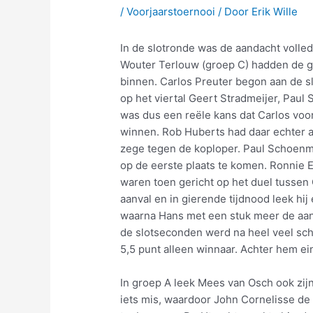
/
Voorjaarstoernooi
/ Door
Erik Wille
In de slotronde was de aandacht volle
Wouter Terlouw (groep C) hadden de g
binnen. Carlos Preuter begon aan de s
op het viertal Geert Stradmeijer, Paul
was dus een reële kans dat Carlos voor
winnen. Rob Huberts had daar echter 
zege tegen de koploper. Paul Schoenma
op de eerste plaats te komen. Ronnie E
waren toen gericht op het duel tussen
aanval en in gierende tijdnood leek hi
waarna Hans met een stuk meer de aan
de slotseconden werd na heel veel sc
5,5 punt alleen winnaar. Achter hem ei
In groep A leek Mees van Osch ook zijn
iets mis, waardoor John Cornelisse de