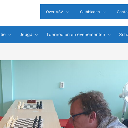
Over ASV
Clubbladen
Conta
tie
Jeugd
Toernooien en evenementen
Scha