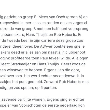
dig gericht op groep B. Mees van Osch (groep A) en
roepswinst immers na zes ronden en zes zeges al
lotronde van groep B met een half punt voorsprong
 Schoenmakers, Hans Thuijls en Rob Huberts. Er
 de tweede keer in zijn carrière deze groep zou
andere ideeën over. De ASV-er boekte een snelle
kers deed er alles aan om naast zijn clubgenoot
ggink profiteerde toen Paul teveel wilde. Alle ogen
 Geert Stradmeijer en Hans Thuijls. Geert koos de
j een winstweg te hebben. Ergens liep die door,
val overnam. Het werd echter secondenwerk. In
haakjes het punt gedeeld. Zo werd Rob Huberts met
ndigden zes spelers op 5 punten.
 zevende partij te winnen. Ergens ging er echter
 speler van Voorschoten de eerste nederlaag kon