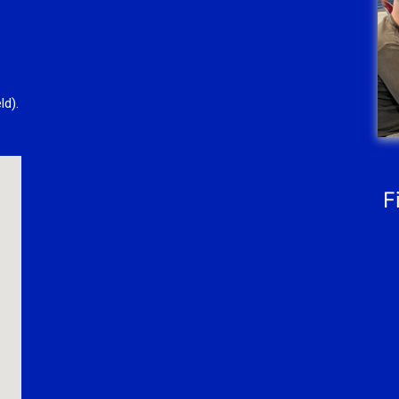
ld).
F