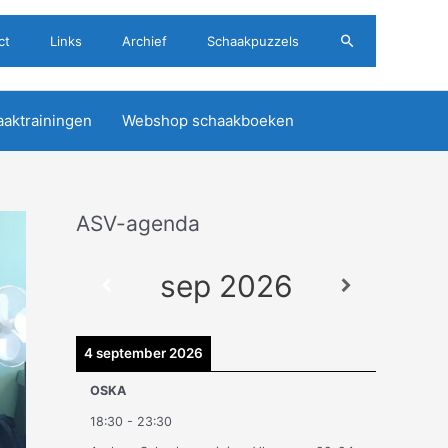
Zoeken
ct
Links
Archief
Schaakpuzzels
aktrainingen
Webshop schaakboeken
ASV-agenda
A
r
sep 2026
c
h
i
4 september 2026
e
OSKA
v
18:30
-
23:30
e