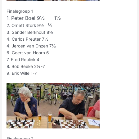
Finalegroep 1
1. Peter Boel 9½ 1½
½
2. Ornett Stork 9½
3. Sander Berkhout 8½
4. Carlos Preuter 7½
4. Jeroen van Onzen 7½
6. Geert van Hoorn 6
7. Fred Reulink 4
8. Bob Beeke 2½-7
9. Erik Wille 1-7
Finalegroep 2