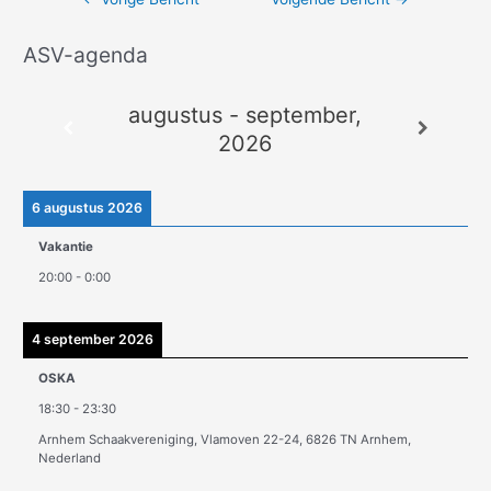
ASV-agenda
A
r
augustus - september,
c
2026
h
i
e
6 augustus 2026
v
Vakantie
e
20:00
-
0:00
n
4 september 2026
OSKA
18:30
-
23:30
Arnhem Schaakvereniging, Vlamoven 22-24, 6826 TN Arnhem,
Nederland