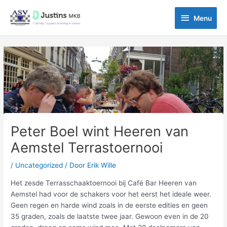
Ga
Menu
naar
Menu
de
inhoud
Bericht
navigatie
Peter Boel wint Heeren van
Aemstel Terrastoernooi
/
Uncategorized
/ Door
Erik Wille
Het zesde Terrasschaaktoernooi bij Café Bar Heeren van
Aemstel had voor de schakers voor het eerst het ideale weer.
Geen regen en harde wind zoals in de eerste edities en geen
35 graden, zoals de laatste twee jaar. Gewoon even in de 20