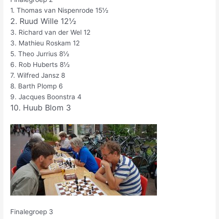
1. Thomas van Nispenrode 15½
2. Ruud Wille 12½
3. Richard van der Wel 12
3. Mathieu Roskam 12
5. Theo Jurrius 8½
6. Rob Huberts 8½
7. Wilfred Jansz 8
8. Barth Plomp 6
9. Jacques Boonstra 4
10. Huub Blom 3
Finalegroep 3