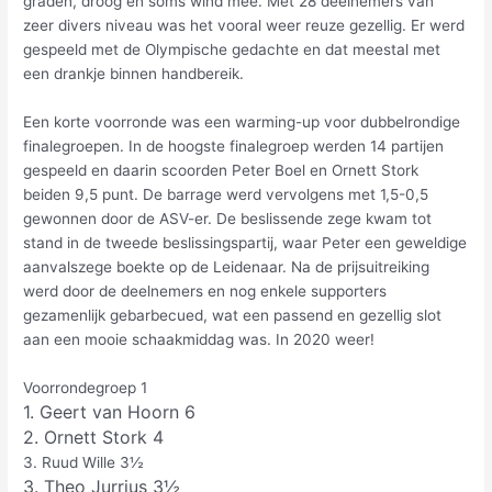
graden, droog en soms wind mee. Met 28 deelnemers van
zeer divers niveau was het vooral weer reuze gezellig. Er werd
gespeeld met de Olympische gedachte en dat meestal met
een drankje binnen handbereik.
Een korte voorronde was een warming-up voor dubbelrondige
finalegroepen. In de hoogste finalegroep werden 14 partijen
gespeeld en daarin scoorden Peter Boel en Ornett Stork
beiden 9,5 punt. De barrage werd vervolgens met 1,5-0,5
gewonnen door de ASV-er. De beslissende zege kwam tot
stand in de tweede beslissingspartij, waar Peter een geweldige
aanvalszege boekte op de Leidenaar. Na de prijsuitreiking
werd door de deelnemers en nog enkele supporters
gezamenlijk gebarbecued, wat een passend en gezellig slot
aan een mooie schaakmiddag was. In 2020 weer!
Voorrondegroep 1
1. Geert van Hoorn 6
2. Ornett Stork 4
3. Ruud Wille 3½
3. Theo Jurrius 3½