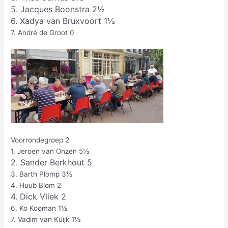
5. Jacques Boonstra 2½
6. Xadya van Bruxvoort 1½
7. André de Groot 0
Voorrondegroep 2
1. Jeroen van Onzen 5½
2. Sander Berkhout 5
3. Barth Plomp 3½
4. Huub Blom 2
4. Dick Vliek 2
6. Ko Kooman 1½
7. Vadim van Kuijk 1½