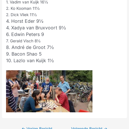
1. Vadim van Kuijk 16½
2. Ko Kooman 11½
2. Dick Vliek 11½
4. Horst Eder 9½
4. Xadya van Bruxvoort 9½
6. Edwin Peters 9
7. Gerald Visch 8½
8. André de Groot 7½
9. Bacon Shao 5
10. Lazlo van Kuijk 1½
←
Vorige Bericht
Volgende Bericht
→