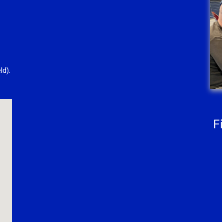
ld).
F