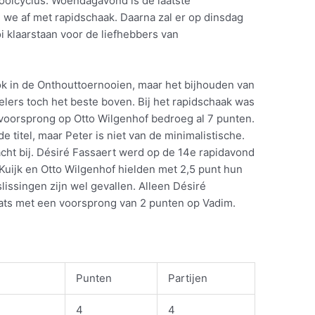
ooicyclus. Woendagavond is de laatste
we af met rapidschaak. Daarna zal er op dinsdag
 klaarstaan voor de liefhebbers van
ok in de Onthouttoernooien, maar het bijhouden van
lers toch het beste boven. Bij het rapidschaak was
jn voorsprong op Otto Wilgenhof bedroeg al 7 punten.
e titel, maar Peter is niet van de minimalistische.
racht bij. Désiré Fassaert werd op de 14e rapidavond
uijk en Otto Wilgenhof hielden met 2,5 punt hun
issingen zijn wel gevallen. Alleen Désiré
ats met een voorsprong van 2 punten op Vadim.
Punten
Partijen
4
4