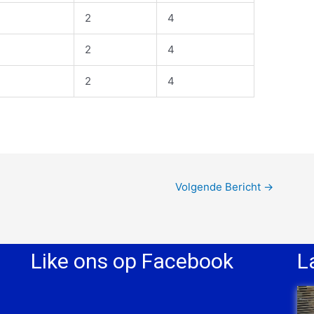
2
4
2
4
2
4
Volgende Bericht
→
Like ons op Facebook
L