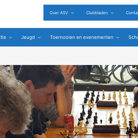
Over ASV
Clubbladen
Conta
tie
Jeugd
Toernooien en evenementen
Scha