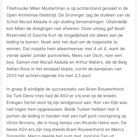
Titelhouder Milan Mostertman is op achterstand geraakt in de
Open Arnhemse titelstrijd. De Groninger zag de stukken van de
Schot Murad Abdulla in zijn stelling binnendringen. Uiteindelijk
kon Milan de dreigingen niet afweren. Deze uitslag gaf Noah
Ritzerveld of Sascha Kurt de mogelijkheid om alleen aan de
leiding te komen. Noah wist het duel om de koppositie te
winnen. Dat maakte hem alleenheerser met 4 uit 4, want de
vierde speler zonder puntverlies, Mees van Osch, nam een
bye. Samen met Murad Abdulla en Arthur Maters, die de Belg
Adrian Roos in het eindspel klopte, vormt de kampioen van
2023 het achtervolgende trio met 3,5 punt.
In groep B eindigde de succesreeks van Bram Rouwenhorst.
De Turk Deniz Irtes had de ASV-er vrij snel op de knieën.
Erdogan Sertel sloot bij zijn landgenoot aan. Ron van Dijk was
niet tegen hem opgewassen. Beide Turken hebben met 4
punten de leiding in handen met een half punt voorsprong op
Victor Brorens, die in hoog tempo van Ricardo Heins won. De
beste ASV-ers zijn nog steeds Bram Rouwenhorst en Marco
Dorrestijn. Marco deelde het punt met Jong Kai Tan uit