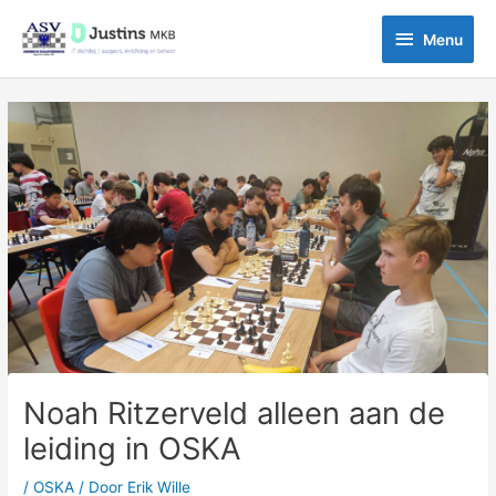
Ga
Menu
naar
Menu
de
inhoud
Bericht
navigatie
Noah Ritzerveld alleen aan de
leiding in OSKA
/
OSKA
/ Door
Erik Wille