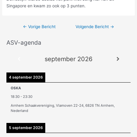
Singapore en kwam zo ook op 3 punten.
←
Vorige Bericht
Volgende Bericht
→
ASV-agenda
A
r
september 2026
c
h
i
4 september 2026
e
OSKA
v
18:30
-
23:30
e
Arnhem Schaakvereniging, Vlamoven 22-24, 6826 TN Arnhem,
n
Nederland
5 september 2026