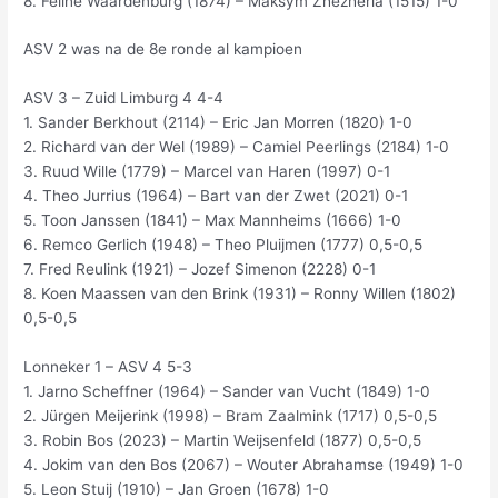
8. Feline Waardenburg (1874) – Maksym Zhezheria (1515) 1-0
ASV 2 was na de 8e ronde al kampioen
ASV 3 – Zuid Limburg 4 4-4
1. Sander Berkhout (2114) – Eric Jan Morren (1820) 1-0
2. Richard van der Wel (1989) – Camiel Peerlings (2184) 1-0
3. Ruud Wille (1779) – Marcel van Haren (1997) 0-1
4. Theo Jurrius (1964) – Bart van der Zwet (2021) 0-1
5. Toon Janssen (1841) – Max Mannheims (1666) 1-0
6. Remco Gerlich (1948) – Theo Pluijmen (1777) 0,5-0,5
7. Fred Reulink (1921) – Jozef Simenon (2228) 0-1
8. Koen Maassen van den Brink (1931) – Ronny Willen (1802)
0,5-0,5
Lonneker 1 – ASV 4 5-3
1. Jarno Scheffner (1964) – Sander van Vucht (1849) 1-0
2. Jürgen Meijerink (1998) – Bram Zaalmink (1717) 0,5-0,5
3. Robin Bos (2023) – Martin Weijsenfeld (1877) 0,5-0,5
4. Jokim van den Bos (2067) – Wouter Abrahamse (1949) 1-0
5. Leon Stuij (1910) – Jan Groen (1678) 1-0