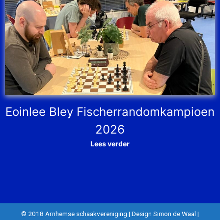
Eoinlee Bley Fischerrandomkampioen
2026
Lees verder
© 2018 Arnhemse schaakvereniging
|
Design Simon de Waal
|