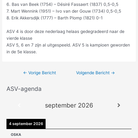
6. Bas van Beek (1754) – Désiré Fassaert (1837) 0,5-0,5
7. Mart Wennink (1951) – Ivo van der Gouw (1734) 0,5-0,5
8. Erik Akkersdijk (1777) – Barth Plomp (1821) 0-1
ASV 4 is door deze nederlaag helaas gedegradeerd naar de
vierde klasse
ASV 5, 6 en 7 zijn al uitgespeeld. ASV 5 is kampioen geworden
in de 5e klasse.
←
Vorige Bericht
Volgende Bericht
→
ASV-agenda
A
r
september 2026
c
h
i
4 september 2026
e
OSKA