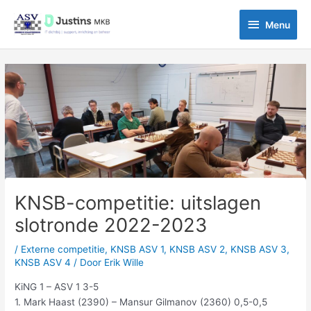
Ga
Menu
naar
Menu
de
inhoud
Bericht
navigatie
KNSB-competitie: uitslagen
slotronde 2022-2023
/
Externe competitie
,
KNSB ASV 1
,
KNSB ASV 2
,
KNSB ASV 3
,
KNSB ASV 4
/ Door
Erik Wille
KiNG 1 – ASV 1 3-5
1. Mark Haast (2390) – Mansur Gilmanov (2360) 0,5-0,5